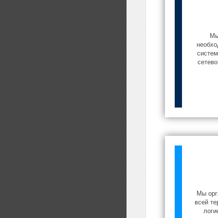
Мы
необхо
систем
сетево
Мы орг
всей те
логи