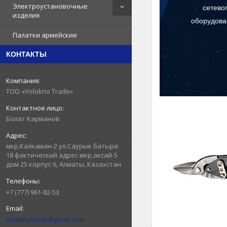
Электроустановочные
сетево
изделия
оборудова
Палатки армейские
КОНТАКТЫ
ТОО «Volokno Trade»
Болат Карманов
мкр,Калкаман-2 ул.Саурык батыра
18 фактический адрес мкр,аксай-5
дом 25 корпус 6, Алматы, Казахстан
+7 (777) 961-82-53
voloknotrade@gmail.com