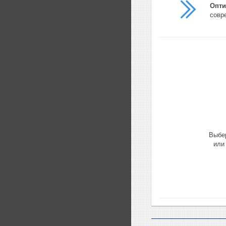
Опти
совр
Выбер
или