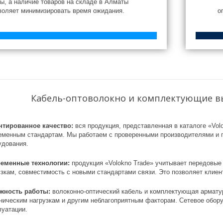
зы, а наличие товаров на складе в Алматы
воляет минимизировать время ожидания.
о
Кабель-оптоволокно и комплектующие вы
нтированное качество:
вся продукция, представленная в каталоге «Vol
еменным стандартам. Мы работаем с проверенными производителями и п
удования.
еменные технологии:
продукция «Volokno Trade» учитывает передовые 
узкам, совместимость с новыми стандартами связи. Это позволяет клиен
жность работы:
волоконно-оптический кабель и комплектующая арматур
ническим нагрузкам и другим неблагоприятным факторам. Сетевое обору
луатации.