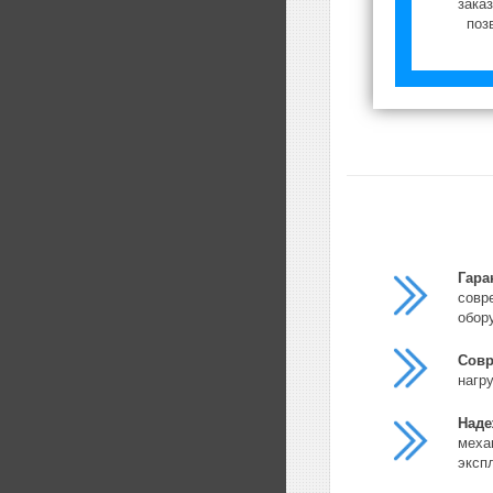
зака
поз
Гара
совр
обор
Совр
нагр
Наде
меха
эксп