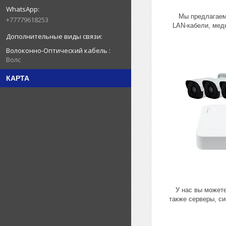
Мы предлагаем
+77779618253
LAN-кабели, мед
Волоконно-Оптический кабель
Волс
КАРТА
У нас вы можете
также серверы, с