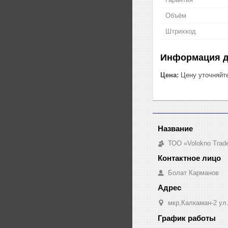
Объём
Штрихкод
Информация д
Цена:
Цену уточняйт
ТОО «Volokno Trad
Болат Карманов
мкр,Калкаман-2 ул
График работы