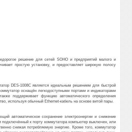
недорогое решение для сетей SOHO и предприятий малого и
ечивает простую установку, и предоставляет широкую полосу
утатор DES-1008С является идеальным решением для быстрой
 Коммутатор оснащён легкодоступными портами и индикаторами
также поддерживает функцию автоматического определения
во, используя обычный Ethernet-кабель на основе витой пары.
вающий автоматическое сохранение электроэнергии и снижение
и подключённый к порту коммутатора компьютер выключен, или
твенно снижая потребляемую энергию. Кроме того, коммутатор