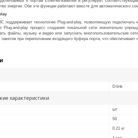
дключаемых к портам Ethernet-кабелей и регулирует соответствующим
тво энергии. Обе эти функции работают вместе для автоматического сох
play
С поддерживает технологию Plug-and-play, позволяющую подключать к
е Plug-and-play процесс создания локальной сети значительно упро
ать файлы, музыку и видео или запускать многопользовательские сет
 пакетов при переполнении входящего буфера порта, что обеспечивает 
и
D-link
кие характеристики
шт
50
0.21 кг
1 год