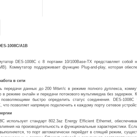
DES-1008C/A1B
утатор DES-1008C с 8 портами 10/100Base-TX представляет собой 
MB). Коммутатор поддерживает функцию Plug-and-play, которая обесп
абота в сети
ть передачи данных до 200 Мбит/с в режиме полного дуплекса, комм
р в режиме онлайн и передачи потокового мультимедиа без задержек.
 позволяющими быстро определить статус соединения. DES-1008С 
 что позволяет напрямую подключить к каждому порту сетевое устройст
нергии
С использует стандарт 802.3az Energy Efficient Ethernet, обеспечи
влияния на производительность и функциональные характеристики. Есл
выполняется, то порт автоматически перейдет в спящий режим, сущес