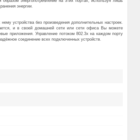
 образом энергопотребление на этих портах, используя лишь
ранения энергии.
 нему устройства без произведения дополнительных настроек.
щается, и в своей домашней сети или сети офиса Вы можете
евые приложения. Управление потоком 802.3x на каждом порту
надёжное соединение всех подключенных устройств.