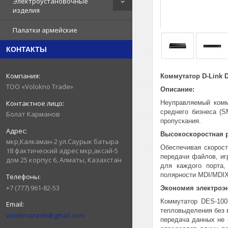
Электроустановочные
изделия
Палатки армейские
КОНТАКТЫ
Коммутатор D-Link 
ТОО «Volokno Trade»
Описание:
Неуправляемый комм
среднего бизнеса (S
Болат Карманов
пропускания.
Высокоскоростная р
мкр,Калкаман-2 ул.Саурык батыра
Обеспечивая скорос
18 фактический адрес мкр,аксай-5
передачи файлов, иг
дом 25 корпус 6, Алматы, Казахстан
для каждого порта,
полярности MDI/MDIX,
+7 (777) 961-82-53
Экономия электроэ
Коммутатор DES-1008
тепловыделения без 
voloknotrade@gmail.com
передача данных не 