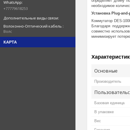
определяет длину по
необходимое количес
+77779618253
Установка Plug-and-
Коммутатор DES-1008
Волоконно-Оптический кабель
Благодаря поддержк
Волс
совместно использов
минимизирует потерю
КАРТА
Характеристик
Основные
Производитель
Пользовательс
Базовая единица
В упаковке
Вес
Гарантия