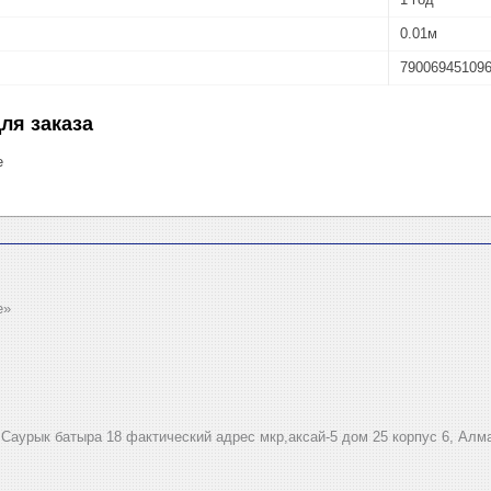
0.01м
79006945109
ля заказа
е
e»
.Саурык батыра 18 фактический адрес мкр,аксай-5 дом 25 корпус 6, Алм