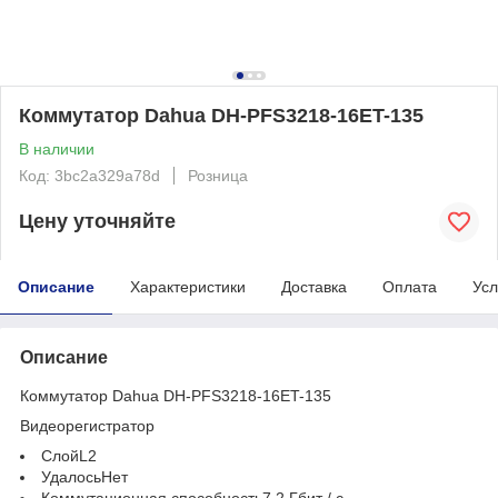
Коммутатор Dahua DH-PFS3218-16ET-135
В наличии
Код: 3bc2a329a78d
Розница
Цену уточняйте
Описание
Характеристики
Доставка
Оплата
Усл
Описание
Коммутатор Dahua DH-PFS3218-16ET-135
Видеорегистратор
СлойL2
УдалосьНет
Коммутационная способность7,2 Гбит / с