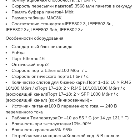
Скорость пересылки пакетов5,3568 млн пакетов в секунду
Память буфера пакетов4 Mbit
Размер таблицы MAC8K
Соответствие стандартамIEEE802.3, IEEE802.3u,
IEEE802.3x, IEEE802.3ab, IEEE802.3z
Особенности оборудования
Стандартный блок питанияда
PoEда
Порт Ethernet16
Оптический порт2
Скорость порта Ethernet100 Мбит / с
Скорость оптического порта1 Гбит / с
Количество слотов для бизнес-карт«Порт 1–16: 16 × RJ45
10/100 Мбит / сПорт 17–18: 2 × RJ45 10/100/1000 Мбит / с
(восходящий канал)Порт 17–18: 2 × SFP 1000 Мбит / с
(восходящий канал) (комбинированный)»
Источник питания100 В переменного тока — 240 В
переменного тока
Рабочая ТемператураОт –10 до 55 ° C (от 14 до 131 ° F)
Влажность при эксплуатации10%–90%
Влажность хранения5%–95%
Потребляемая мощность«Холостой ход: 5 Вт,полная