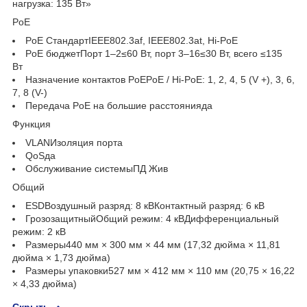
нагрузка: 135 Вт»
PoE
PoE СтандартIEEE802.3af, IEEE802.3at, Hi-PoE
PoE бюджетПорт 1–2≤60 Вт, порт 3–16≤30 Вт, всего ≤135
Вт
Назначение контактов PoEPoE / Hi-PoE: 1, 2, 4, 5 (V +), 3, 6,
7, 8 (V-)
Передача PoE на большие расстоянияда
Функция
VLANИзоляция порта
QoSда
Обслуживание системыПД Жив
Общий
ESDВоздушный разряд: 8 кВКонтактный разряд: 6 кВ
ГрозозащитныйОбщий режим: 4 кВДифференциальный
режим: 2 кВ
Размеры440 мм × 300 мм × 44 мм (17,32 дюйма × 11,81
дюйма × 1,73 дюйма)
Размеры упаковки527 мм × 412 мм × 110 мм (20,75 × 16,22
× 4,33 дюйма)
Скрыть