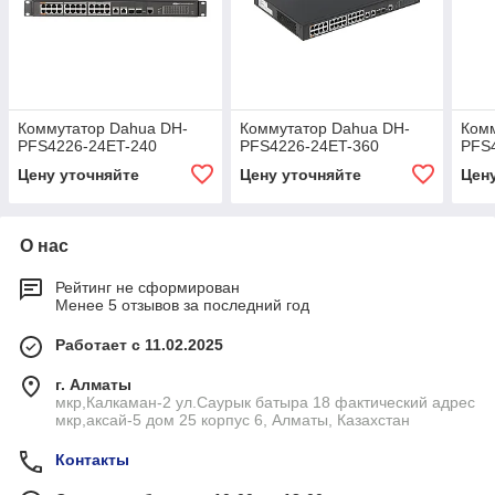
Коммутатор Dahua DH-
Коммутатор Dahua DH-
Ком
PFS4226-24ET-240
PFS4226-24ET-360
PFS
Цену уточняйте
Цену уточняйте
Цен
О нас
Рейтинг не сформирован
Менее 5 отзывов за последний год
Работает с 11.02.2025
г. Алматы
мкр,Калкаман-2 ул.Саурык батыра 18 фактический адрес
мкр,аксай-5 дом 25 корпус 6, Алматы, Казахстан
Контакты