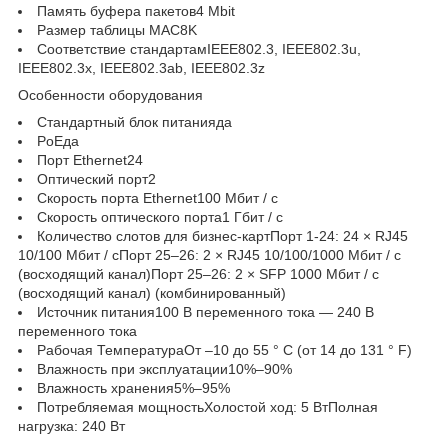
Память буфера пакетов4 Mbit
Размер таблицы MAC8K
Соответствие стандартамIEEE802.3, IEEE802.3u,
IEEE802.3x, IEEE802.3ab, IEEE802.3z
Особенности оборудования
Стандартный блок питанияда
PoEда
Порт Ethernet24
Оптический порт2
Скорость порта Ethernet100 Мбит / с
Скорость оптического порта1 Гбит / с
Количество слотов для бизнес-картПорт 1-24: 24 × RJ45
10/100 Мбит / сПорт 25–26: 2 × RJ45 10/100/1000 Мбит / с
(восходящий канал)Порт 25–26: 2 × SFP 1000 Мбит / с
(восходящий канал) (комбинированный)
Источник питания100 В переменного тока — 240 В
переменного тока
Рабочая ТемператураОт –10 до 55 ° C (от 14 до 131 ° F)
Влажность при эксплуатации10%–90%
Влажность хранения5%–95%
Потребляемая мощностьХолостой ход: 5 ВтПолная
нагрузка: 240 Вт