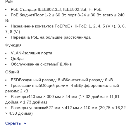
PoE
PoE СтандартIEEE802.3af, IEEE802.3at, Hi-PoE
PoE бюджетПорт 1-2 ≤ 60 Вт, порт 3-24 ≤ 30 Вт, всего ≤ 240
Вт
Назначение контактов PoEPoE / Hi-PoE: 1, 2, 4, 5 (V +), 3, 6,
7, 8 (V-)
Передача PoE на большие расстоянияда
Функция
VLANИзоляция порта
QoSда
Обслуживание системыПД Жив
Общий
ESDВоздушный разряд: 8 кВКонтактный разряд: 6 кВ
ГрозозащитныйОбщий режим: 4 кВДифференциальный
режим: 2 кВ
Размеры440 мм × 300 мм × 44 мм (17,32 дюйма × 11,81
дюйма × 1,73 дюйма)
Размеры упаковки527 мм × 412 мм × 110 мм (20,75 × 16,22
× 4,33 дюйма)
Скрыть