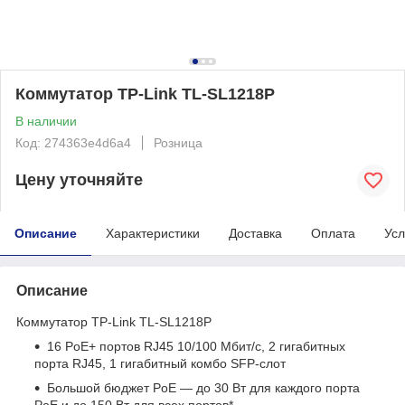
Коммутатор TP-Link TL-SL1218P
В наличии
Код: 274363e4d6a4
Розница
Цену уточняйте
Описание
Характеристики
Доставка
Оплата
Усл
Описание
Коммутатор TP-Link TL-SL1218P
16 PoE+ портов RJ45 10/100 Мбит/с, 2 гигабитных
порта RJ45, 1 гигабитный комбо SFP‑слот
Большой бюджет PoE — до 30 Вт для каждого порта
PoE и до 150 Вт для всех портов
*