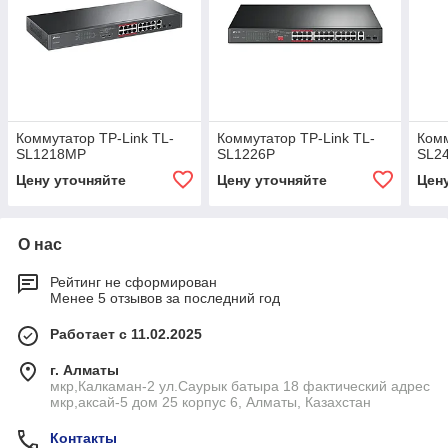
Коммутатор TP-Link TL-
Коммутатор TP-Link TL-
Комм
SL1218MP
SL1226P
SL2
Цену уточняйте
Цену уточняйте
Цен
О нас
Рейтинг не сформирован
Менее 5 отзывов за последний год
Работает с 11.02.2025
г. Алматы
мкр,Калкаман-2 ул.Саурык батыра 18 фактический адрес
мкр,аксай-5 дом 25 корпус 6, Алматы, Казахстан
Контакты