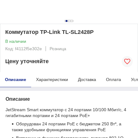
Коммутатор TP-Link TL-SL2428P
В наличии
Код: f4112f5e302e
Розница
Цену уточняйте
Описание
Характеристики
Доставка
Оплата
Усл
Описание
JetStream Smart коммутатор с 24 портами 10/100 Мбит/с, 4
гигабитными портами и 24 портами PoE+
Оборудован 24 портами PoE с бюджетом 250 Вт*, а
также удобными фукнкциями управления PoE
Встроенные функции безопасности, включая 802.1Q