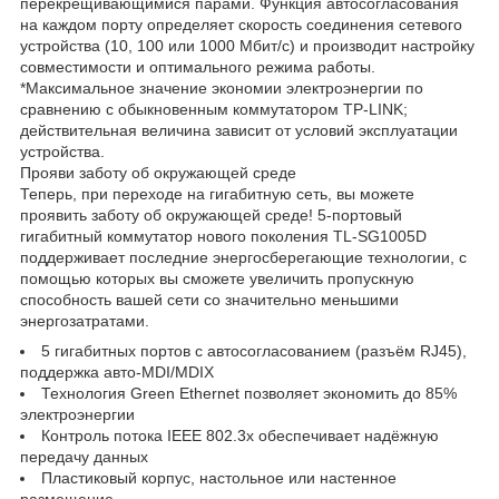
перекрещивающимися парами. Функция автосогласования
на каждом порту определяет скорость соединения сетевого
устройства (10, 100 или 1000 Мбит/с) и производит настройку
совместимости и оптимального режима работы.
*Максимальное значение экономии электроэнергии по
сравнению с обыкновенным коммутатором TP-LINK;
действительная величина зависит от условий эксплуатации
устройства.
Прояви заботу об окружающей среде
Теперь, при переходе на гигабитную сеть, вы можете
проявить заботу об окружающей среде! 5-портовый
гигабитный коммутатор нового поколения TL-SG1005D
поддерживает последние энергосберегающие технологии, с
помощью которых вы сможете увеличить пропускную
способность вашей сети со значительно меньшими
энергозатратами.
5 гигабитных портов с автосогласованием (разъём RJ45),
поддержка авто-MDI/MDIX
Технология Green Ethernet позволяет экономить до 85%
электроэнергии
Контроль потока IEEE 802.3x обеспечивает надёжную
передачу данных
Пластиковый корпус, настольное или настенное
размещение