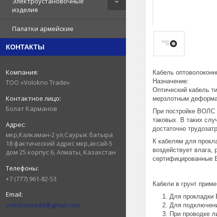
Электроустановочные
изделия
Палатки армейские
КОНТАКТЫ
Кабель оптоволоконн
Назначение:
ТОО «Volokno Trade»
Оптический кабель т
мерзлотным деформац
Болат Карманов
При постройке ВОЛС ч
таковых. В таких сл
достаточно трудозатр
мкр,Калкаман-2 ул.Саурык батыра
К кабелям для прокла
18 фактический адрес мкр,аксай-5
воздействует влага,
дом 25 корпус 6, Алматы, Казахстан
сертифицированные В
+7 (777) 961-82-53
Кабели в грунт прим
Для прокладки 
voloknotrade@gmail.com
Для подключени
При проводке л