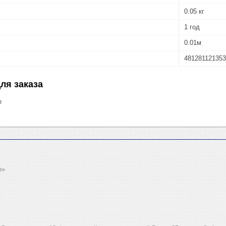
0.05 кг
1 год
0.01м
48128112135
ля заказа
е
e»