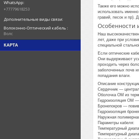
Также его можно исп
+77779618253
использовать именно 
гравий, песок и пр).
Особенности 
Волоконно-Оптический кабель
Волс
Наш высококачествен
лет, даже при услови
КАРТА
специальной стально
Если оптические кабе
Они выдерживают уси
проходить через бол
заболоченных почв и
попадания влаги.
Описание конструкци
Сердечник — централ
Оболочка ОМ из терм
Гидроизоляция ОМ —
Бронепокров — повив
Гидроизоляция броне
Наружная полимерная
Параметры кабеля:
Температурный диапаз
Температурный диапа