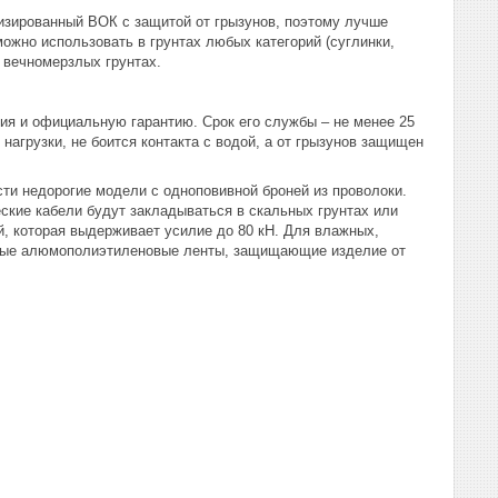
лизированный ВОК с защитой от грызунов, поэтому лучше
ожно использовать в грунтах любых категорий (суглинки,
в вечномерзлых грунтах.
ия и официальную гарантию. Срок его службы – не менее 25
агрузки, не боится контакта с водой, а от грызунов защищен
сти недорогие модели с одноповивной броней из проволоки.
ские кабели будут закладываться в скальных грунтах или
й, которая выдерживает усилие до 80 кН. Для влажных,
льные алюмополиэтиленовые ленты, защищающие изделие от