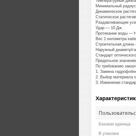
Температурный диапа
Минимальный радиус 
Динамическое растяг
Статическое растяги
Раздавливающее усил
Удар — 10 Дж.
Протекание воды — Н
Вес 1 километра кабе
Строительная длина 
Наружный диаметр/га
Стандарт оптическог
Предельное значение 
По требованию заказ
1. Замена гидрофобн
2. Выбор материала 
3. Изменение стандар
Характеристик
Пользовательс
Базовая единица
В упаковке