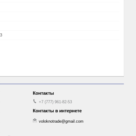
33
+7 (777) 961-82-53
voloknotrade@gmail.com