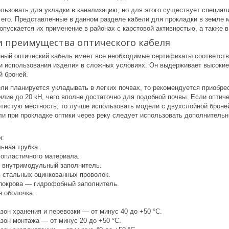
ользовать для укладки в канализацию, но для этого существует специа
его. Представленные в данном разделе кабели для прокладки в земле м
 Допускается их применение в районах с карстовой активностью, а также 
и преимущества оптического кабеля
ный оптический кабель имеет все необходимые сертификаты соответств
и использования изделия в сложных условиях. Он выдерживает высокие н
й броней.
ли планируется укладывать в легких почвах, то рекомендуется приобре
лие до 20 кН, чего вполне достаточно для подобной почвы. Если оптиче
отистую местность, то лучше использовать модели с двухслойной броне
ли при прокладке оптики через реку следует использовать дополните
и:
ьная трубка.
опластичного материала.
 внутримодульный заполнитель.
 стальных оцинкованных проволок.
покрова — гидрофобный заполнитель.
 оболочка.
он хранения и перевозки — от минус 40 до +50 °С.
зон монтажа — от минус 20 до +50 °С.