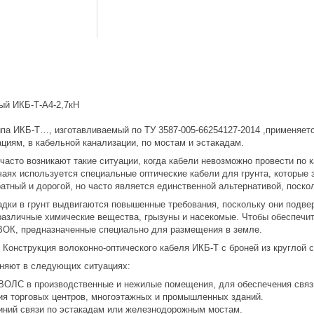
ый ИКБ-Т-А4-2,7кН
ипа ИКБ-Т…, изготавливаемый по ТУ 3587-005-66254127-2014 ,применяетс
иям, в кабельной канализации, по мостам и эстакадам.
асто возникают такие ситуации, когда кабели невозможно провести по к
учаях используется специальные оптические кабели для грунта, которые
атный и дорогой, но часто является единственной альтернативой, поско
дки в грунт выдвигаются повышенные требования, поскольку они подвер
 различные химические вещества, грызуны и насекомые. Чтобы обеспечи
ОК, предназначенные специально для размещения в земле.
Конструкция волоконно-оптического кабеля ИКБ-Т с броней из круглой 
еняют в следующих ситуациях:
ВОЛС в производственные и нежилые помещения, для обеспечения связ
я торговых центров, многоэтажных и промышленных зданий.
иний связи по эстакадам или железнодорожным мостам.