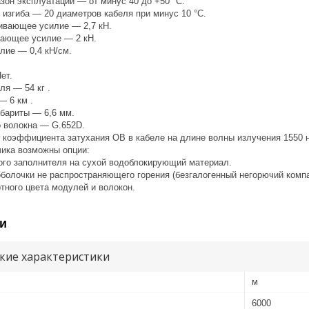
зон эксплуатации — от минус 40 до +50 °С.
изгиба — 20 диаметров кабеля при минус 10 °С.
ивающее усилие — 2,7 кН.
вающее усилие — 2 кН.
ие — 0,4 кН/см.
ет.
ля — 54 кг .
— 6 км .
бариты — 6,6 мм.
о волокна — G.652D.
коэффициента затухания ОВ в кабеле на длине волны излучения 1550 нм
чика возможны опции:
ого заполнителя на сухой водоблокирующий материал.
оболочки не распространяющего горения (безгалогенный негорючий ком
тного цвета модулей и волокон.
и
кие характеристики
м
6000