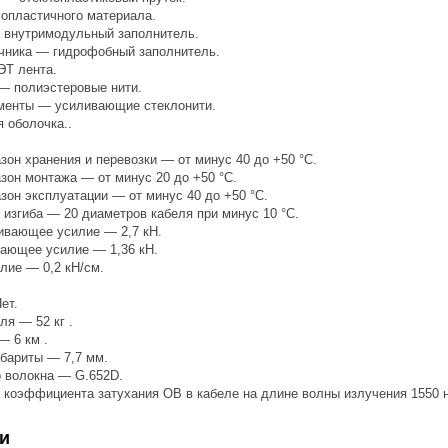
опластичного материала.
 внутримодульный заполнитель.
чника — гидрофобный заполнитель.
ЭТ лента.
— полиэстеровые нити.
менты — усиливающие стеклонити.
 оболочка..
он хранения и перевозки — от минус 40 до +50 °С.
зон монтажа — от минус 20 до +50 °С.
зон эксплуатации — от минус 40 до +50 °С.
изгиба — 20 диаметров кабеля при минус 10 °С.
ивающее усилие — 2,7 кН.
вающее усилие — 1,36 кН.
ие — 0,2 кН/см.
ет.
ля — 52 кг .
— 6 км .
бариты — 7,7 мм.
о волокна — G.652D.
коэффициента затухания ОВ в кабеле на длине волны излучения 1550 нм
и