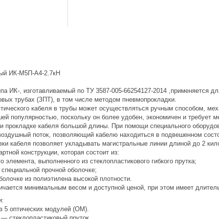
ый ИК-М5П-А4-2.7кН
па ИК-, изготавливаемый по ТУ 3587-005-66254127-2014 ,применяется дл
вых трубах (ЗПТ), в том числе методом пневмопрокладки.
птического кабеля в трубы может осуществляться ручным способом, ме
шей популярностью, поскольку он более удобен, экономичен и требует 
ри прокладке кабеля большой длины. При помощи специального оборудов
воздушный поток, позволяющий кабелю находиться в подвешенном состоя
вки кабеля позволяет укладывать магистральные линии длиной до 2 ки
ртной конструкции, которая состоит из:
о элемента, выполненного из стеклопластикового гибкого прутка;
 специальной прочной оболочке;
болочке из полиэтилена высокой плотности.
ичается минимальным весом и доступной ценой, при этом имеет длитель
и:
з 5 оптических модулей (ОМ).
 — стеклопластиковый пруток.