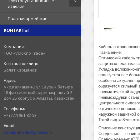
Электроустановочные
изделия
Палатки армейские
КОНТАКТЫ
Кабель оптоволоконн
Назначение:
ТОО «Volokno Trade»
Оптический кабель ти
защитных пластмассо
Укладка волоконно-о
Болат Карманов
пользуется все боль
особенно актуален п
образуется сильный 
мкр,Калкаман-2 ул.Саурык батыра
пневматической заду
18 фактический адрес мкр,аксай-5
пневмозадувки станда
дом 25 корпус 6, Алматы, Казахстан
центрального силовог
оптическое волокно в
наружной защитной о
+7 (777) 961-82-53
Такой вид кабеля отл
Описание конструкци
voloknotrade@gmail.com
Сердечник — повив и
Осевой элемент (ОЭ)