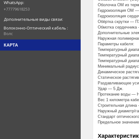
Оболочка ОМ из терм
+77779618253
Гидроизоляция ОМ —
Гидроизоляция серде
Обёртка скрутки — П
Обмотка сердечника 
Волоконно-Оптический кабель
Дополнительные эле
Волс
Наружная полимерная
Параметры кабеля:
КАРТА
Температурный диапаз
Температурный диапа
Температурный диапа
Минимальный радиус 
Динамическое растяг
Статическое растяги
Раздавливающее усил
Удар — 5 Дж.
Протекание воды — Н
Вес 1 километра кабе
Строительная длина 
Наружный диаметр/га
Стандарт оптическог
Предельное значение 
Характеристик