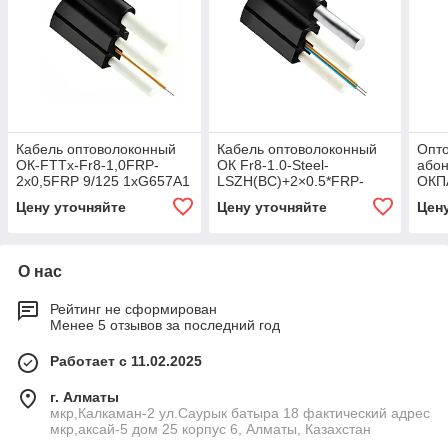
Кабель оптоволоконный
Кабель оптоволоконный
Опт
ОК-FTTx-Fr8-1,0FRP-
ОК Fr8-1.0-Steel-
абон
2х0,5FRP 9/125 1хG657A1
LSZH(BC)+2×0.5*FRP-
ОКПА
LSZH
2x657A1-PM-361
2(G.
Цену уточняйте
Цену уточняйте
Цен
О нас
Рейтинг не сформирован
Менее 5 отзывов за последний год
Работает с 11.02.2025
г. Алматы
мкр,Калкаман-2 ул.Саурык батыра 18 фактический адрес
мкр,аксай-5 дом 25 корпус 6, Алматы, Казахстан