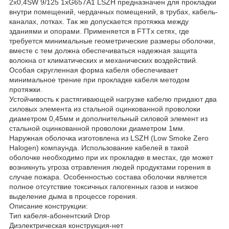
2х0,4SW 9/125 1хG657A1 LSZH предназначен для прокладки
внутри помещений, чердачных помещений, в трубах, кабель-
каналах, лотках. Так же допускается протяжка между
зданиями и опорами. Применяется в FTTx сетях, где
требуется минимальные геометрические размеры оболочки,
вместе с тем должна обеспечиваться надежная защита
волокна от климатических и механических воздействий.
Особая скругленная форма кабеля обеспечивает
минимальное трение при прокладке кабеля методом
протяжки.
Устойчивость к растягивающей нагрузке кабелю придают два
силовых элемента из стальной оцинкованной проволоки
диаметром 0,45мм и дополнительный силовой элемент из
стальной оцинкованной проволоки диаметром 1мм.
Наружная оболочка изготовлена из LSZH (Low Smoke Zero
Halogen) компаунда. Использование кабелей в такой
оболочке необходимо при их прокладке в местах, где может
возникнуть угроза отравления людей продуктами горения в
случае пожара. Особенностью состава оболочки является
полное отсутствие токсичных галогенных газов и низкое
выделение дыма в процессе горения.
Описание конструкции:
Тип кабеля-абонентский Drop
Диэлектрическая конструкция-нет