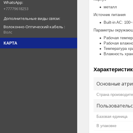
металл
+77779618253
Источник питания
Built-in AC: 10
Волоконно-Оптический кабель
Параметры окружающ
Волс
Рабочая темпера
КАРТА
Рабочая влажно
Температура хра
Влажность хран
Характеристик
Основные атри
Страна производит
Пользовательс
Базовая единица
В упаковке