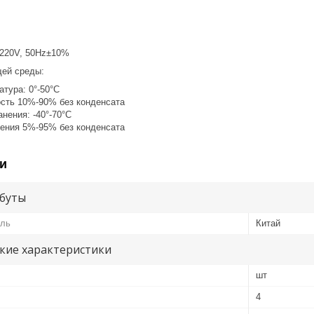
0~220V, 50Hz±10%
ей среды:
тура: 0°-50°С
сть 10%-90% без конденсата
нения: -40°-70°С
ения 5%-95% без конденсата
и
буты
ель
Китай
кие характеристики
шт
4