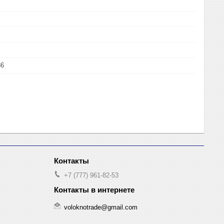
36
+7 (777) 961-82-53
voloknotrade@gmail.com