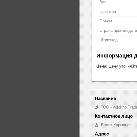
Вес
Гарантия
Объём
Страна производст
Штрихкод
Информация д
Цена:
Цену уточняйт
ТОО «Volokno Trad
Болат Карманов