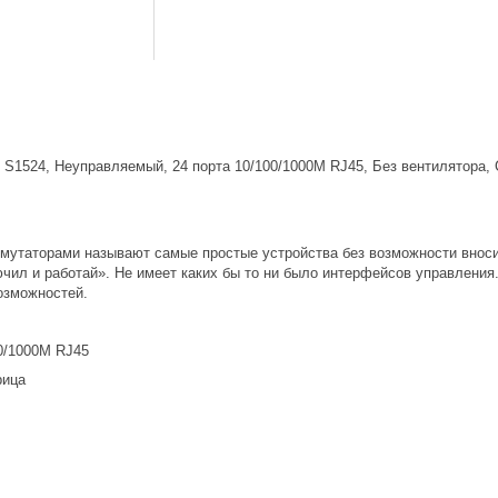
S1524, Неуправляемый, 24 порта 10/100/1000M RJ45, Без вентилятора,
утаторами называют самые простые устройства без возможности вносит
ючил и работай». Не имеет каких бы то ни было интерфейсов управления
озможностей.
00/1000M RJ45
рица