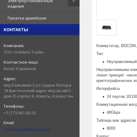
Электроустановочные
изделия
Палатки армейские
КОНТАКТЫ
Коммутатор, BDCOM, 
ТОО «Volokno Trade»
Тип:
Неуправляемый
Болат Карманов
Неуправляемыми комм
лежит принцип: «вкл
криптографических в
мкр,Калкаман-2 ул.Саурык батыра
Интерфейсы
18 фактический адрес мкр,аксай-5
дом 25 корпус 6, Алматы, Казахстан
24 портов 10/1
Коммутационная мат
+7 (777) 961-82-53
48Gbps
Таблица мак адресов
8000
voloknotrade@gmail.com
Корпус