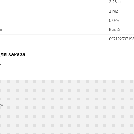
2.26 кг
1 год
0.02м
ва
Китай
69712250719
ля заказа
е
e»