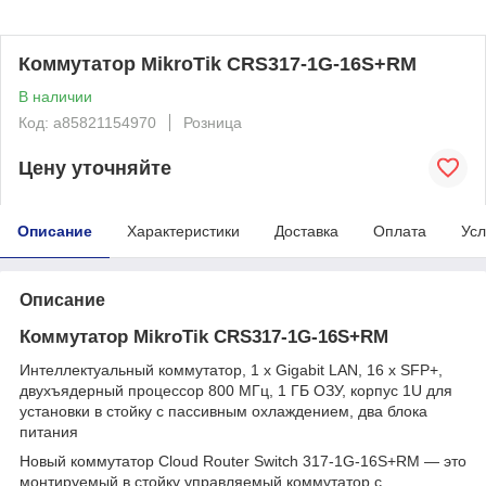
Коммутатор MikroTik CRS317-1G-16S+RM
В наличии
Код: a85821154970
Розница
Цену уточняйте
Описание
Характеристики
Доставка
Оплата
Усл
Описание
Коммутатор MikroTik CRS317-1G-16S+RM
Интеллектуальный коммутатор, 1 x Gigabit LAN, 16 x SFP+,
двухъядерный процессор 800 МГц, 1 ГБ ОЗУ, корпус 1U для
установки в стойку с пассивным охлаждением, два блока
питания
Новый коммутатор Cloud Router Switch 317-1G-16S+RM — это
монтируемый в стойку управляемый коммутатор с