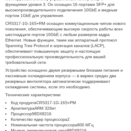
функциями уровня 3. Он оснащен 16 портами SFP+ для
высокопроизводительного подключения 10GbE и медным
портом 1GbE для управления.
CRS317-1G-16S+RM оснащен коммутационным чипом нового
поколения, обеспечивающим высокую скорость работы всех
шестнадцати портов 10GbE с любым размером кадра
Ethernet. Новые функции, такие как аппаратный протокол
Spanning Tree Protocol и агрегация каналов (LACP),
обеспечивают повышенную защиту и настоящую
профессиональную производительность для вашей
требовательной сети.
Устройство оснащено двумя резервными блоками питания и
пассивным охлаждением корпуса — в жарких средах два
резервных вентилятора автоматически поддерживают
охлаждение системы, если это необходимо.
Технические характеристики
Код продуктаCRS317-1G-16S+РМ
АрхитектураARM 32бит
Процессор98DX8216
Количество ядер процессора2
Номинальная частота процессора800 МГц
Модель переключателя чипа98DX8216