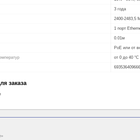
3 года
2400-2483,5 
1 порт Ether
0.01м
PoE или от в
температур
от 0 до 40 °С
69353640966
ля заказа
е
e»