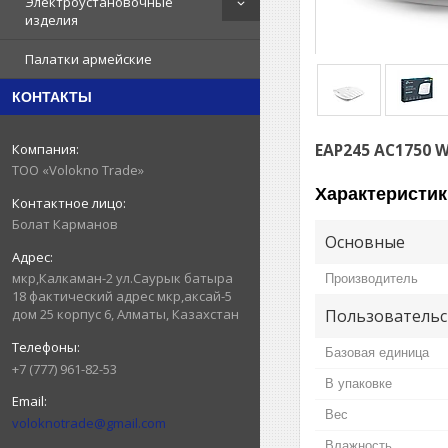
Электроустановочные
изделия
Палатки армейские
КОНТАКТЫ
EAP245 AC1750 
ТОО «Volokno Trade»
Характеристик
Болат Карманов
Основные
мкр,Калкаман-2 ул.Саурык батыра
Производитель
18 фактический адрес мкр,аксай-5
дом 25 корпус 6, Алматы, Казахстан
Пользовательс
Базовая единица
+7 (777) 961-82-53
В упаковке
Вес
voloknotrade@gmail.com
Влажность