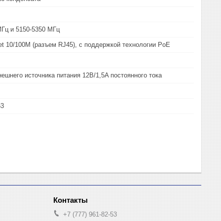
МГц и 5150-5350 МГц
net 10/100М (разъем RJ45), с поддержкой технологии PoE
нешнего источника питания 12В/1,5A постоянного тока
63
+7 (777) 961-82-53