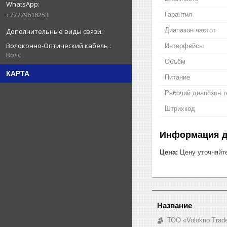
+77779618253
Гарантия
Диапазон частот
Волоконно-Оптический кабель
Интерфейсы
Волс
Объём
КАРТА
Питание
Рабочий диапозон 
Штрихкод
Информация д
Цена:
Цену уточняйт
ТОО «Volokno Trad