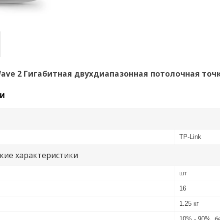
Wave 2 Гигабитная двухдиапазонная потолочная точк
и
TP-Link
кие характеристики
шт
16
1.25 кг
10% - 90%, б