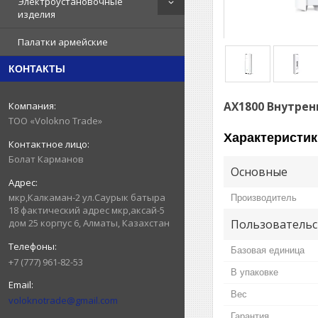
Электроустановочные
изделия
Палатки армейские
КОНТАКТЫ
AX1800 Внутренн
ТОО «Volokno Trade»
Характеристик
Болат Карманов
Основные
мкр,Калкаман-2 ул.Саурык батыра
Производитель
18 фактический адрес мкр,аксай-5
дом 25 корпус 6, Алматы, Казахстан
Пользовательс
Базовая единица
+7 (777) 961-82-53
В упаковке
Вес
voloknotrade@gmail.com
Гарантия