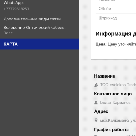
+77779618253
Объём
Штрихкод
Волоконно-Оптический кабель
Волс
Информация д
КАРТА
Цена:
Цену уточняйт
ТОО «Volokno Trad
Болат Карманов
мкр,Калкаман-2 ул
График работы