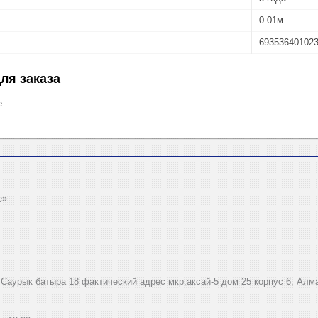
0.01м
69353640102
ля заказа
е
e»
.Саурык батыра 18 фактический адрес мкр,аксай-5 дом 25 корпус 6, Алм