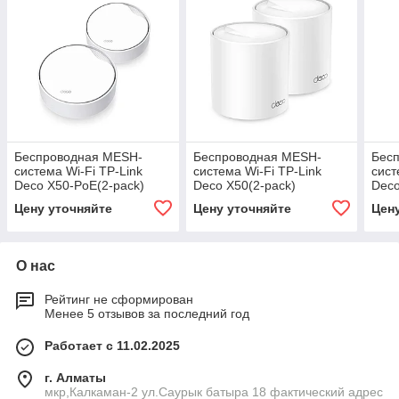
Беспроводная MESH-
Беспроводная MESH-
Бес
система Wi-Fi TP-Link
система Wi-Fi TP-Link
сист
Deco X50-PoE(2-pack)
Deco X50(2-pack)
Deco
Цену уточняйте
Цену уточняйте
Цен
О нас
Рейтинг не сформирован
Менее 5 отзывов за последний год
Работает с 11.02.2025
г. Алматы
мкр,Калкаман-2 ул.Саурык батыра 18 фактический адрес