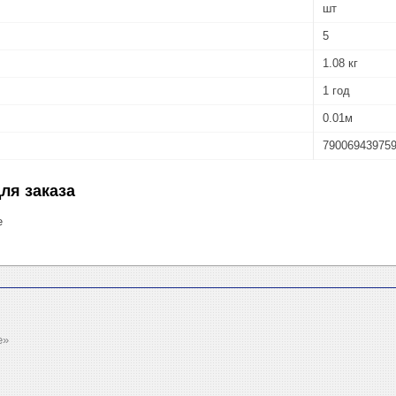
шт
5
1.08 кг
1 год
0.01м
79006943975
ля заказа
е
e»