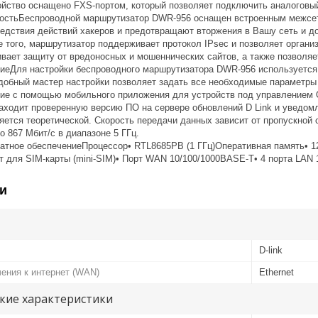
ойство оснащено FXS-портом, который позволяет подключить аналоговы
ностьБеспроводной маршрутизатор DWR-956 оснащен встроенным межсе
едствия действий хакеров и предотвращают вторжения в Вашу сеть и д
е того, маршрутизатор поддерживает протокол IPsec и позволяет орган
вает защиту от вредоносных и мошеннических сайтов, а также позволяе
ниеДля настройки беспроводного маршрутизатора DWR-956 используется
Удобный мастер настройки позволяет задать все необходимые параметр
ние с помощью мобильного приложения для устройств под управлением О
аходит проверенную версию ПО на сервере обновлений D Link и уведомл
ется теоретической. Скорость передачи данных зависит от пропускной с
о 867 Мбит/с в диапазоне 5 ГГц.
атное обеспечениеПроцессор• RTL8685PB (1 ГГц)Оперативная память• 12
 для SIM-карты (mini-SIM)• Порт WAN 10/100/1000BASE-T• 4 порта LAN
и
D-link
ения к интернет (WAN)
Ethernet
кие характеристики