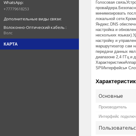
Голосовая связьУстр
провайдера.Безопас
+77779618253
минимизировать посл
локальной сети.Кром
Яндекс.DNS обеспечи
Волоконно-Оптический кабель
настройка и обновле
Волс
нескольких языках).
настройку и управле
КАРТА
маршрутизатор сам н
передачи данных явля
диапазоне 2,4 ГГц и д
ХарактеристикиАппар
SPIИнтерфейсы• Слот
Характеристик
Основные
Производитель
Интерфейс подключ
Пользовательс