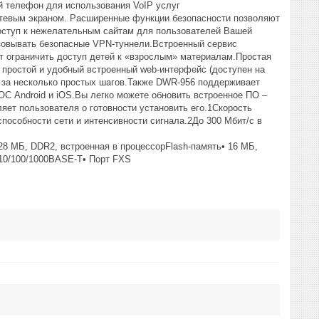
й телефон для использования VoIP услуг
тевым экраном. Расширенные функции безопасности позволяют
оступ к нежелательным сайтам для пользователей Вашей
изовывать безопасные VPN-туннели.Встроенный сервис
т ограничить доступ детей к «взрослым» материалам.Простая
 простой и удобный встроенный web-интерфейс (доступен на
ы за несколько простых шагов.Также DWR-956 поддерживает
С Android и iOS.Вы легко можете обновить встроенное ПО –
яет пользователя о готовности установить его.1Скорость
пособности сети и интенсивности сигнала.2До 300 Мбит/с в
8 MБ, DDR2, встроенная в процессорFlash-память• 16 МБ,
 10/100/1000BASE-T• Порт FXS