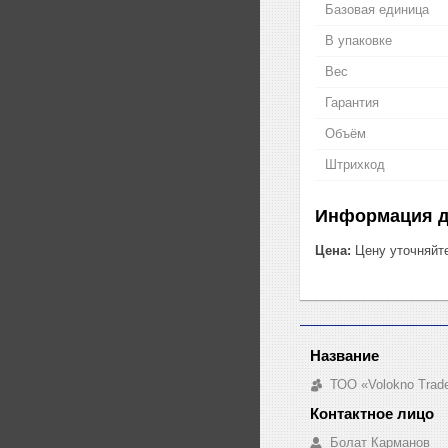
Базовая единица
В упаковке
Вес
Гарантия
Объём
Штрихкод
Информация д
Цена:
Цену уточняйт
ТОО «Volokno Trad
Болат Карманов