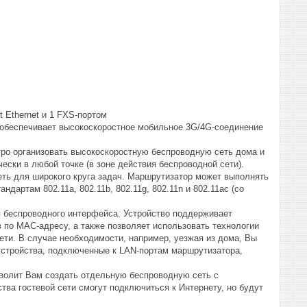
 Ethernet и 1 FXS-портом
беспечивает высокоскоростное мобильное 3G/4G-соединение
о организовать высокоскоростную беспроводную сеть дома и
ски в любой точке (в зоне действия беспроводной сети).
еть для широкого круга задач. Маршрутизатор может выполнять
дартам 802.11a, 802.11b, 802.11g, 802.11n и 802.11ac (со
 беспроводного интерфейса. Устройство поддерживает
по MAC-адресу, а также позволяет использовать технологии
ти. В случае необходимости, например, уезжая из дома, Вы
устройства, подключенные к LAN-портам маршрутизатора,
зволит Вам создать отдельную беспроводную сеть с
ва гостевой сети смогут подключиться к Интернету, но будут