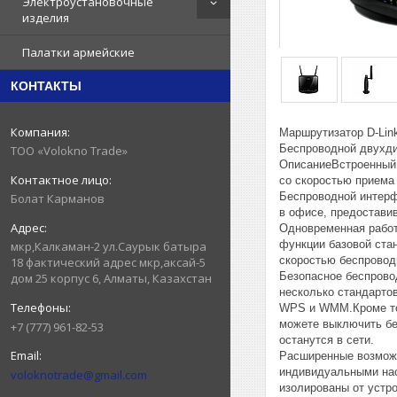
Электроустановочные
изделия
Палатки армейские
КОНТАКТЫ
Маршрутизатор D-Li
Беспроводной двухди
ТОО «Volokno Trade»
ОписаниеВстроенный 
со скоростью приема
Беспроводной интерф
Болат Карманов
в офисе, предоставив
Одновременная работ
функции базовой стан
мкр,Калкаман-2 ул.Саурык батыра
скоростью беспроводн
18 фактический адрес мкр,аксай-5
Безопасное беспрово
дом 25 корпус 6, Алматы, Казахстан
несколько стандарто
WPS и WMM.Кроме тог
можете выключить бе
+7 (777) 961-82-53
останутся в сети.
Расширенные возможн
индивидуальными нас
voloknotrade@gmail.com
изолированы от устр