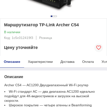
Маршрутизатор TP-Link Archer C54
В наличии
Код: 1c5c012419f3
Розница
Цену уточняйте
Описание
Характеристики
Доставка
Оплата
Усл
Описание
Archer C54 — AC1200 Двухдиапазонный Wi‑Fi роутер
Wi-Fi стандарт AC — два диапазона AC1200 идеально
подойдут для 4К‑видеостримов и загрузок на высокой
скорости.
Широкое покрытие — четыре атенны и Beamforming