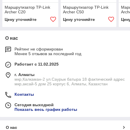
Маршрутизатор TP-Link
Маршрутизатор TP-Link
Марш
Archer C20
Archer C50
Arch
Цену уточняйте
Цену уточняйте
Цен
О нас
Рейтинг не сформирован
Менее 5 отзывов за последний год
Работает с 11.02.2025
г. Алматы
мкр,Калкаман-2 ул.Саурык батыра 18 фактический адрес
мкр,аксай-5 дом 25 корпус 6, Алматы, Казахстан
Контакты
Сегодня выходной
Показать весь график работы
О нас