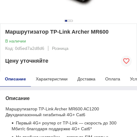
Маршрутизатор TP-Link Archer MR600
В наличии
Код: 0d5ed7a2d8d6
Розница
Цену уточняйте
Описание
Характеристики
Доставка
Оплата
Усл
Описание
Маршрутизатор TP-Link Archer MR600 AC1200
Двухдиапазонный гигабитный 4G+ Cat6
Первый 4G+ роутер от TP-Link — скорость до 300
Мбит/с благодаря поддержке 4G+ Cat6
*
Не требует настройки — вставьте SIM-карту и