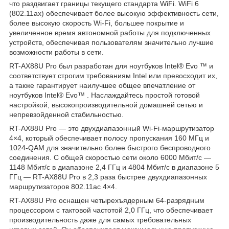
что раздвигает границы текущего стандарта WiFi. WiFi 6
(802.11ax) обеспечивает более высокую эффективность сети,
более высокую скорость Wi-Fi, большее покрытие и
увеличенное время автономной работы для подключенных
устройств, обеспечивая пользователям значительно лучшие
возможности работы в сети.
RT-AX88U Pro был разработан для ноутбуков Intel® Evo ™ и
соответствует строгим требованиям Intel или превосходит их,
а также гарантирует наилучшее общее впечатление от
ноутбуков Intel® Evo™ . Наслаждайтесь простой готовой
настройкой, высокопроизводительной домашней сетью и
непревзойденной стабильностью.
RT-AX88U Pro — это двухдиапазонный Wi-Fi-маршрутизатор
4×4, который обеспечивает полосу пропускания 160 МГц и
1024-QAM для значительно более быстрого беспроводного
соединения. С общей скоростью сети около 6000 Мбит/с —
1148 Мбит/с в диапазоне 2,4 ГГц и 4804 Мбит/с в диапазоне 5
ГГц — RT-AX88U Pro в 2,3 раза быстрее двухдиапазонных
маршрутизаторов 802.11ac 4×4.
RT-AX88U Pro оснащен четырехъядерным 64-разрядным
процессором с тактовой частотой 2,0 ГГц, что обеспечивает
производительность даже для самых требовательных