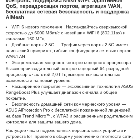
контроль, поддержка Mesh WiFi, адаптивное
QoS, переадресация портов, агрегация WAN,
бесплатная сетевая безопасность и поддержка
AiMesh
WiFi 6 нового поколения . Наслаждайтесь сверхвысокой
скоростью до 6000 Мбит/с с новейшим WiFi 6 (802.11ax) и
каналами 160 МГц.
Двойные порты 2.5G — Трафик через порты 2.5G имеет
наивысший приоритет; гибкие конфигурации сетевых портов
WAN/LAN.
Экстремальная мощность четырехъядерного процессора.
Высокопроизводительный четырехъядерный 64-разрядный
процессор с частотой 2,0 ГГц выводит вычислительные
возможности на новый уровень.
Расширенное покрытие — эксклюзивная технология ASUS
RangeBoost Plus улучшает диапазон сигнала и общее
покрытие.
Безопасность домашней сети коммерческого уровня —
ASUS AiProtection Pro с бесплатной пожизненной лицензией,
на базе Trend Micro™, с WPA3 и расширенным родительским
контролем для защиты вашего дома.
Растущее число подключенных персональных устройств и
устройств IoT привело к общему увеличению плотности сети,