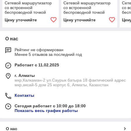
Сетевой маршрутизатор
Сетевой маршрутизатор
Сете
со встроенной
со встроенной
со в
беспроводной точкой
беспроводной точкой
бесп
доступа ASUS RT-AX86S
доступа ASUS RT-AX89X
дост
Цену уточняйте
Цену уточняйте
Цен
RT-
О нас
Рейтинг не сформирован
Менее 5 отзывов за последний год
Работает с 11.02.2025
г. Алматы
мкр,Калкаман-2 ул.Саурык батыра 18 фактический адрес
мкр,аксай-5 дом 25 корпус 6, Алматы, Казахстан
Контакты
Сегодня работает с 10:00 до 18:00
Показать весь график работы
О нас