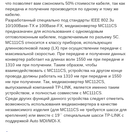
что позволяет вам сэкономить 50% стоимости кабеля, так как
передача и получение производится по одному и тому же
кабелю.
Разработанный специально под стандарты IEEE 802.3u
10/100Base-TX и 100Base-FX, медиаконвертер MC111CS
предназначен для использования с одномодовым
оптоволоконным кабелем, подключаемым по разъему SC.
MC111CS относится к классу приборов, использующих
длинноволновой лазер (LX) при осуществлении передачи с
максимальной скоростью. При передаче и получении данных
конвертер работает на длинах волн 1550 нм при передаче и
1310 нм при получении. Таким образом, чтобы
взаимодействовать с MC111CS, устройства на другом конце
провода должны работать на 1310 нм при передаче и 1550
нм при получении. Так, медиаконвертер MC112CS,
выпускаемый компанией TP-LINK, является именно таким
устройством, и полностью совместим с MC111CS.
Среди других функций данного устройства следует отметить
возможность использования медиаконвертера в качестве
независимого изделия (для MC111CS не требуется шасси для
крепления) или вместе с 19´´ специальным шасси TP-LINK с
поддержкой Auto MDI/MDI-X.