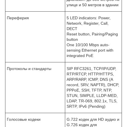
улице и 50 метров в здании
Переферия
5 LED indicators: Power,
Network, Register, Call,
DECT
Reset button, Pairing/Paging
button
One 10/100 Mbps auto-
sensing Ethernet port with
integrated PoE
Протоколы и стандарты
SIP RFC3261, TCP/IP/UDP,
RTP/RTCP, HTTP/HTTPS,
ARP/RARP, ICMP, DNS (A
record, SRV, NAPTR), DHCP,
PPPoE, SSH, TFTP, NTP,
STUN, SIMPLE, LLDP-MED,
LDAP, TR-069, 802.1x, TLS,
SRTP, IPv6 (Pending)
Голосовые кодеки
G.722 кодек для HD аудио и
G.726 кодек для