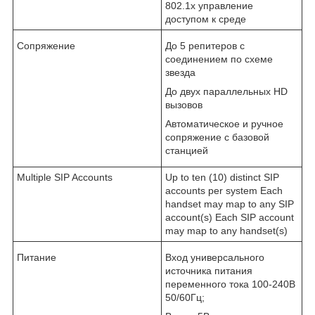
802.1x управление
доступом к среде
Сопряжение
До 5 репитеров с
соединением по схеме
звезда
До двух параллельных HD
вызовов
Автоматическое и ручное
сопряжение с базовой
станцией
Multiple SIP Accounts
Up to ten (10) distinct SIP
accounts per system Each
handset may map to any SIP
account(s) Each SIP account
may map to any handset(s)
Питание
Вход универсального
источника питания
переменного тока 100-240В
50/60Гц;