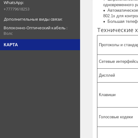
одновременного р
+77779618253
Автоматическое
802.1х для контро
Большая телефон
Волоконно-Оптический кабель
Технические х
Волс
КАРТА
Протоколы и ст
Сетевые интерфейс
Дисплей
Клавиши
Голосовые кодеки