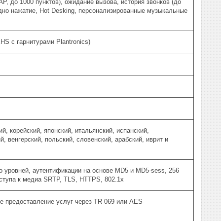
P, до 1000 пунктов), ожидание вызова, история звонков (до
 одно нажатие, Hot Desking, персонализированные музыкальные
HS с гарнитурами Plantronics)
й, корейский, японский, итальянский, испанский,
й, венгерский, польский, словенский, арабский, иврит и
о уровней, аутентификации на основе MD5 и MD5-sess, 256
тупа к медиа SRTP, TLS, HTTPS, 802.1x
 предоставление услуг через TR-069 или AES-