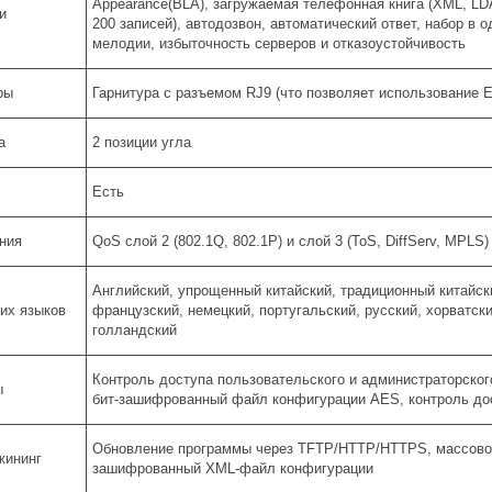
Appearance(BLA), загружаемая телефонная книга (XML, LDA
и
200 записей), автодозвон, автоматический ответ, набор в
мелодии, избыточность серверов и отказоустойчивость
ры
Гарнитура с разъемом RJ9 (что позволяет использование E
а
2 позиции угла
Есть
ния
QoS слой 2 (802.1Q, 802.1P) и слой 3 (ToS, DiffServ, MPLS)
Английский, упрощенный китайский, традиционный китайски
их языков
французский, немецкий, португальский, русский, хорватски
голландский
Контроль доступа пользовательского и администраторског
ы
бит-зашифрованный файл конфигурации AES, контроль дос
Обновление программы через TFTP/HTTP/HTTPS, массовое
жининг
зашифрованный XML-файл конфигурации