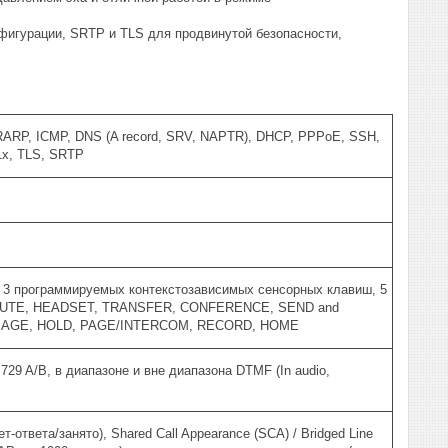
игурации, SRTP и TLS для продвинутой безопасности,
ARP, ICMP, DNS (A record, SRV, NAPTR), DHCP, PPPoE, SSH,
1x, TLS, SRTP
, 3 программируемых контекстозависимых сенсорных клавиш, 5
и MUTE, HEADSET, TRANSFER, CONFERENCE, SEND and
AGE, HOLD, PAGE/INTERCOM, RECORD, HOME
729 A/B, в диапазоне и вне диапазона DTMF (In audio,
ответа/занято), Shared Call Appearance (SCA) / Bridged Line