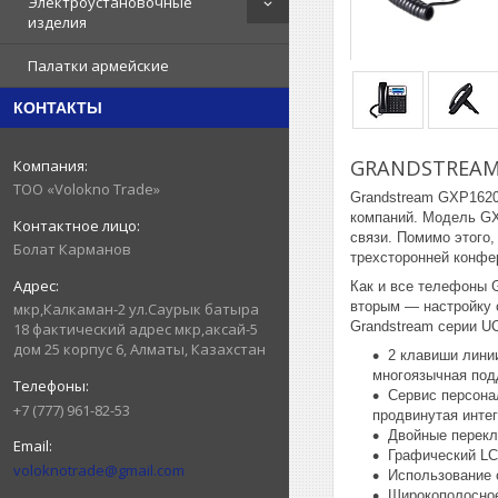
Электроустановочные
изделия
Палатки армейские
КОНТАКТЫ
GRANDSTREAM 
ТОО «Volokno Trade»
Grandstream GXP1620
компаний. Модель GX
связи. Помимо этого
Болат Карманов
трехсторонней конфе
Как и все телефоны 
вторым — настройку 
мкр,Калкаман-2 ул.Саурык батыра
Grandstream серии U
18 фактический адрес мкр,аксай-5
дом 25 корпус 6, Алматы, Казахстан
2 клавиши линии
многоязычная по
Сервис персонал
+7 (777) 961-82-53
продвинутая инте
Двойные перекл
Графический LC
voloknotrade@gmail.com
Использование с
Широкополосное