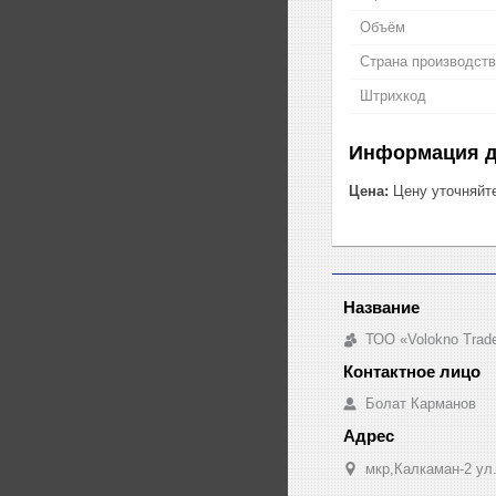
Объём
Страна производст
Штрихкод
Информация д
Цена:
Цену уточняйт
ТОО «Volokno Trad
Болат Карманов
мкр,Калкаман-2 ул