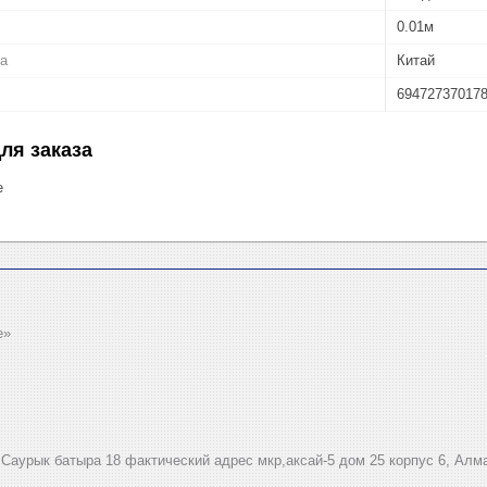
0.01м
ва
Китай
69472737017
ля заказа
е
e»
.Саурык батыра 18 фактический адрес мкр,аксай-5 дом 25 корпус 6, Алм