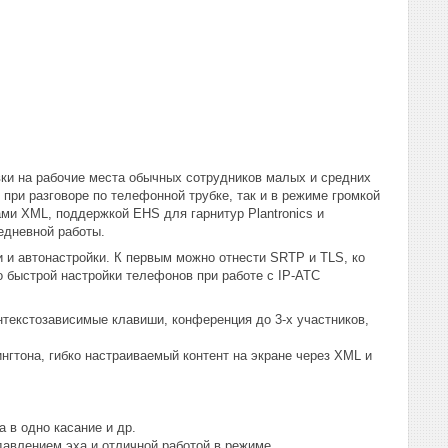
ки на рабочие места обычных сотрудников малых и средних
ри разговоре по телефонной трубке, так и в режиме громкой
ми XML, поддержкой EHS для гарнитур Plantronics и
едневной работы.
 и автонастройки. К первым можно отнести SRTP и TLS, ко
 быстрой настройки телефонов при работе с IP-АТС
нтекстозависимые клавиши, конференция до 3-х участников,
ингтона, гибко настраиваемый контент на экране через XML и
 в одно касание и др.
авлением эха и отличной работой в режиме