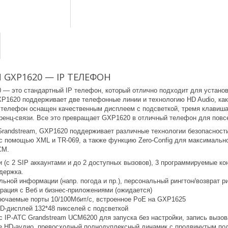
GXP1620 — IP ТЕЛЕФОН
 — это стандартный IP телефон, который отлично подходит для установ
P1620 поддерживает две телефонные линии и технологию HD Audio, как п
, телефон оснащен качественным дисплеем с подсветкой, тремя клавиша
ренц-связи. Все это превращает GXP1620 в отличный телефон для повс
Grandstream, GXP1620 поддерживает различные технологии безопасности
с помощью XML и TR-069, а также функцию Zero-Config для максимально
CM.
 (с 2 SIP аккаунтами и до 2 доступных вызовов), 3 программируемые ко
ддержка.
ьной информации (напр. погода и пр.), персональный рингтон/возврат р
грация с Веб и бизнес-приложениями (ожидается)
ючаемые порты 10/100Мбит/с, встроенное PoE на GXP1625
D-дисплей 132*48 пикселей с подсветкой
 IP-АТС Grandstream UCM6200 для запуска без настройки, запись вызова
 HD-аудио, превосходный полнодуплексный динамик с продвинутым под