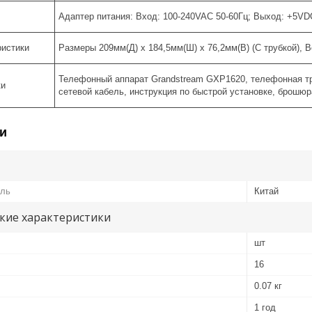
Адаптер питания: Вход: 100-240VAC 50-60Гц; Выход: +5VD
ристики
Размеры 209мм(Д) x 184,5мм(Ш) x 76,2мм(В) (С трубкой), Ве
Телефонный аппарат Grandstream GXP1620, телефонная тру
ки
сетевой кабель, инструкция по быстрой установке, брошюр
и
ель
Китай
кие характеристики
шт
16
0.07 кг
1 год