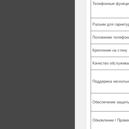
Телефонные функци
Разъем для гарниту
Положение телефон
Крепление на стену
Качество обслужива
Поддержка нескольк
Обеспечение защит
Обновление / Прови