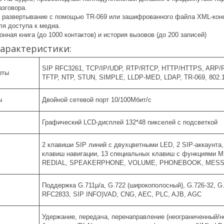
азговора.
 развертывание с помощью TR-069 или зашифрованного файла XML-конф
ля доступа к медиа.
ная книга (до 1000 контактов) и история вызовов (до 200 записей)
арактеристики:
SIP RFC3261, TCP/IP/UDP, RTP/RTCP, HTTP/HTTPS, ARP/R
андарты
TFTP, NTP, STUN, SIMPLE, LLDP-MED, LDAP, TR-069, 802.
ы
Двойной сетевой порт 10/100Мбит/с
Графический LCD-дисплей 132*48 пикселей с подсветкой
2 клавиши SIP линий с двухцветными LED, 2 SIP-аккаунта
клавиш навигации, 13 специальных клавиш с функциям
REDIAL, SPEAKERPHONE, VOLUME, PHONEBOOK, MESS
Поддержка G.711µ/a, G.722 (широкополосный), G.726-32, G.
RFC2833, SIP INFO)VAD, CNG, AEC, PLC, AJB, AGC
Удержание, передача, перенаправление (неограниченный/нет-