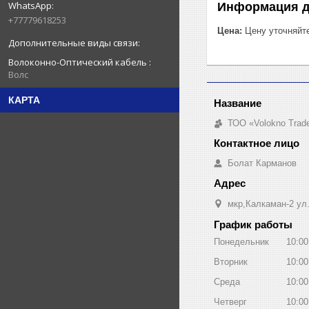
Информация д
+77779618253
Цена:
Цену уточняйт
Волоконно-Оптический кабель
Волс
КАРТА
ТОО «Volokno Trad
Болат Карманов
мкр,Калкаман-2 ул
График работы
Понедельник
10:00
Вторник
10:00
Среда
10:00
Четверг
10:00