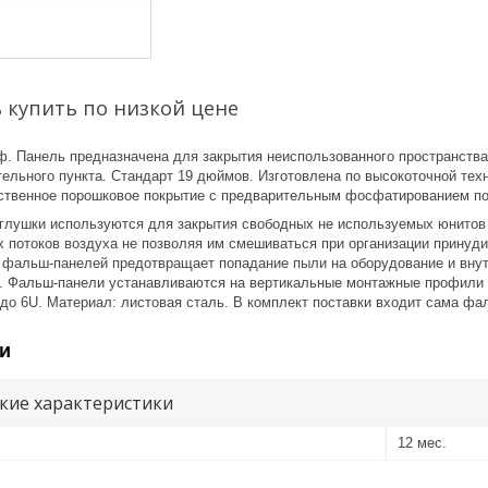
 купить по низкой цене
ф. Панель предназначена для закрытия неиспользованного пространств
ельного пункта. Стандарт 19 дюймов. Изготовлена по высокоточной тех
ественное порошковое покрытие с предварительным фосфатированием по
глушки используются для закрытия свободных не используемых юнитов
х потоков воздуха не позволяя им смешиваться при организации принуд
 фальш-панелей предотвращает попадание пыли на оборудование и вну
. Фальш-панели устанавливаются на вертикальные монтажные профили 
до 6U. Материал: листовая сталь. В комплект поставки входит сама фа
и
кие характеристики
12 мес.