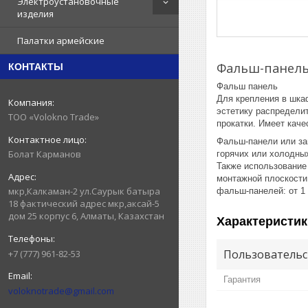
Электроустановочные
изделия
Палатки армейские
Фальш-панель
КОНТАКТЫ
Фальш панель
Для крепления в шка
эстетику распределит
ТОО «Volokno Trade»
прокатки. Имеет кач
Фальш-панели или за
Болат Карманов
горячих или холодны
Также использование
монтажной плоскости
мкр,Калкаман-2 ул.Саурык батыра
фальш-панелей: от 1 
18 фактический адрес мкр,аксай-5
дом 25 корпус 6, Алматы, Казахстан
Характеристик
Пользовательс
+7 (777) 961-82-53
Гарантия
voloknotrade@gmail.com