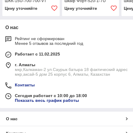
ШКК-15U-700-700-VT
шкаф Форт-520-1-7U
шка
(настенный)
Цену уточняйте
Цену уточняйте
Цен
О нас
Рейтинг не сформирован
Менее 5 отзывов за последний год
Работает с 11.02.2025
г. Алматы
мкр,Калкаман-2 ул.Саурык батыра 18 фактический адрес
мкр,аксай-5 дом 25 корпус 6, Алматы, Казахстан
Контакты
Сегодня работает с 10:00 до 18:00
Показать весь график работы
О нас