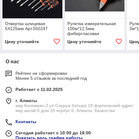
Отвертка шлицевая
Рулетка измерительная
Руле
5Х125мм Арт.550247
100м*12,5мм
3м*
фибергласовая
Цену уточняйте
Цену уточняйте
Цен
О нас
Рейтинг не сформирован
Менее 5 отзывов за последний год
Работает с 11.02.2025
г. Алматы
мкр,Калкаман-2 ул.Саурык батыра 18 фактический адрес
мкр,аксай-5 дом 25 корпус 6, Алматы, Казахстан
Контакты
Сегодня работает с 10:00 до 18:00
Показать весь график работы