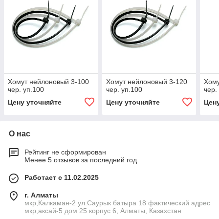
Хомут нейлоновый 3-100
Хомут нейлоновый 3-120
Хому
чер. уп.100
чер. уп.100
чер.
Цену уточняйте
Цену уточняйте
Цен
О нас
Рейтинг не сформирован
Менее 5 отзывов за последний год
Работает с 11.02.2025
г. Алматы
мкр,Калкаман-2 ул.Саурык батыра 18 фактический адрес
мкр,аксай-5 дом 25 корпус 6, Алматы, Казахстан