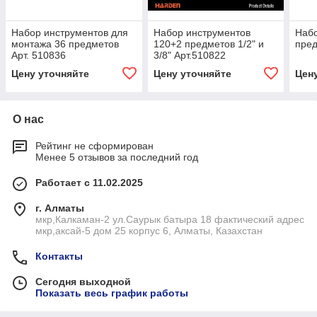
Набор инструментов для
Набор инструментов
Набо
монтажа 36 предметов
120+2 предметов 1/2" и
пред
Арт. 510836
3/8" Арт.510822
Цену уточняйте
Цену уточняйте
Цен
О нас
Рейтинг не сформирован
Менее 5 отзывов за последний год
Работает с 11.02.2025
г. Алматы
мкр,Калкаман-2 ул.Саурык батыра 18 фактический адрес
мкр,аксай-5 дом 25 корпус 6, Алматы, Казахстан
Контакты
Сегодня выходной
Показать весь график работы