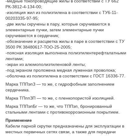
-медные токопроводящие жилы в соответствии с ТУ 662
РК-3812-4-134-00;
-изоляция жил из полиэтилена в соответствии с ТУ6-11-
00203335-97-95;
-две жилы скручены в пару, которые скручиваются в
элементарные пучки, затем элементарные пучки
скручиваются в сердечник;
-обозначение и расцветка жилы в паре в соответствии с ТУ
3500 РК 38480617-ТОО-25-2005;
-поясная изоляция выполнена полиэтилентерефталатными
лентами;
-экран из алюмополиэтиленовой ленты;
-под экраном проложена медная луженная проволока;
-оболочка из полиэтилена в соответствии с ГОСТ 16336-77.
Марка ТППэпЗ
― то же, с гидрофобным заполнением
сердечника.
Марка ТПппЗП
― то же, с пленкопористой изоляцией.
Марка ТППэпБг
― то же, что ТППэп, бронированный
стальными лентами с противокоррозионным покрытием.
Применение
Кабели парной скрутки предназначены для эксплуатации в
местных первичных сетях связи, а также для передачи