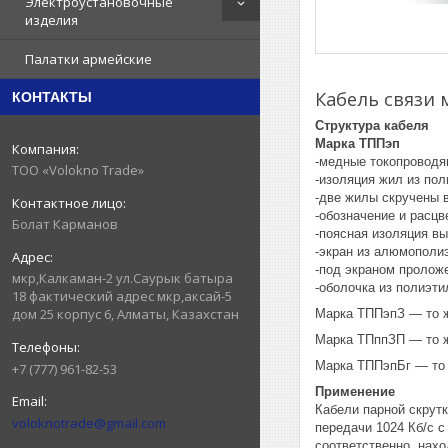
Электроустановочные
изделия
Палатки армейские
Кабель связи 
КОНТАКТЫ
Структура кабеля
Марка ТППэп
-медные токопроводя
ТОО «Volokno Trade»
-изоляция жил из пол
-две жилы скручены 
-обозначение и расцв
Болат Карманов
-поясная изоляция в
-экран из алюмополи
-под экраном пролож
мкр,Калкаман-2 ул.Саурык батыра
-оболочка из полиэти
18 фактический адрес мкр,аксай-5
дом 25 корпус 6, Алматы, Казахстан
Марка ТППэпЗ
― то ж
Марка ТПппЗП
― то ж
Марка ТППэпБг
― то 
+7 (777) 961-82-53
Применение
Кабели парной скрут
voloknotrade@gmail.com
передачи 1024 Кб/с с
соответственно, нах