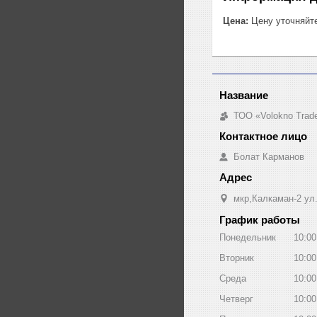
Цена:
Цену уточняйт
ТОО «Volokno Trad
Болат Карманов
мкр,Калкаман-2 ул
График работы
Понедельник
10:00
Вторник
10:00
Среда
10:00
Четверг
10:00