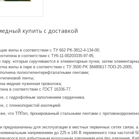
медный купить с доставкой
щие жилы в соответствии с ТУ 662 РК-3812-4-134-00;
иэтилена в соответствии с ТУ6-11-00203335-97-95;
в пару, которые скручиваются в элементарные пучки, затем элементарны
етка жилы в паре в соответствии с ТУ 3500 РК 38480617-ТОО-25-2005;
ыполнена полиэтилентерефталатными лентами;
этиленовой ленты;
ена медная луженная проволока;
лена в соответствии с ГОСТ 16336-77.
е, с гидрофобным заполнением сердечника.
е, с пленкопористой изоляцией.
же, что ТППэп, бронированный стальными лентами с противокоррозион
ки предназначены для эксплуатации в местных первичных сетях связи, 
 номинальным напряжением до 225 и 145 В переменного тока частотой 50
одящегося под избыточным воздушным давлением или без давления. Ка