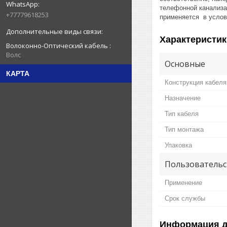
телефонной канализа
+77779618253
применяется в услов
Характеристик
Волоконно-Оптический кабель
Волс
Основные
КАРТА
Конструкция кабеля
Назначение
Тип кабеля
Тип монтажа
Упаковка
Пользовательс
Применение
Срок службы
Информация д