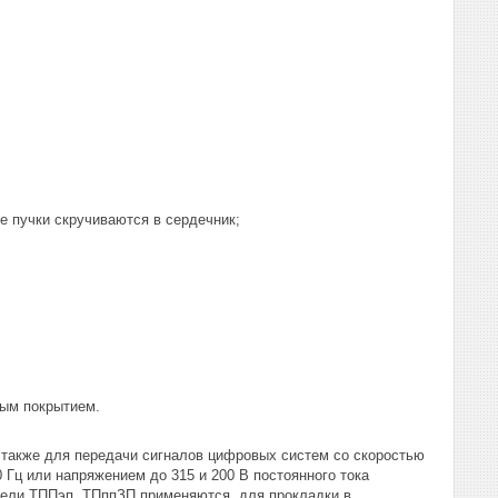
е пучки скручиваются в сердечник;
ным покрытием.
а также для передачи сигналов цифровых систем со скоростью
 Гц или напряжением до 315 и 200 В постоянного тока
бели ТППэп, ТПппЗП применяются для прокладки в