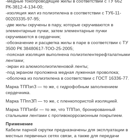
-медные токопроводящие жилы в соответствии с ТУ 662
РК-3812-4-134-00;
-изоляция жил из полиэтилена в соответствии с ТУ6-11-
00203335-97-95;
-две жилы скручены в пару, которые скручиваются в
элементарные пучки, затем элементарные пучки
скручиваются в сердечник;
-обозначение и расцветка жилы в паре в соответствии с ТУ
3500 РК 38480617-ТОО-25-2005;
-поясная изоляция выполнена полиэтилентерефталатными
лентами;
-экран из алюмополиэтиленовой ленты;
-под экраном проложена медная луженная проволока;
-оболочка из полиэтилена в соответствии с ГОСТ 16336-77.
Марка ТППэпЗ
― то же, с гидрофобным заполнением
сердечника.
Марка ТПппЗП
― то же, с пленкопористой изоляцией.
Марка ТППэпБг
― то же, что ТППэп, бронированный
стальными лентами с противокоррозионным покрытием.
Применение
Кабели парной скрутки предназначены для эксплуатации в
местных первичных сетях связи, а также для передачи