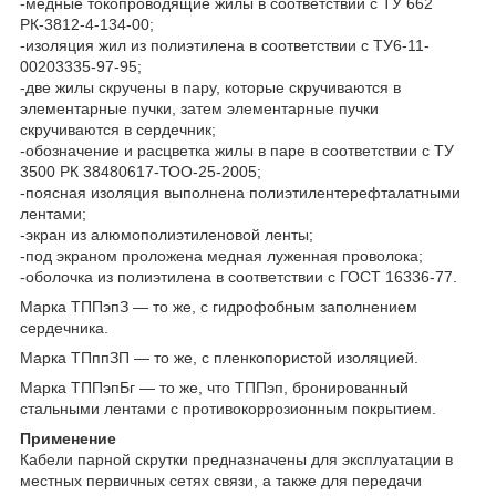
-медные токопроводящие жилы в соответствии с ТУ 662
РК-3812-4-134-00;
-изоляция жил из полиэтилена в соответствии с ТУ6-11-
00203335-97-95;
-две жилы скручены в пару, которые скручиваются в
элементарные пучки, затем элементарные пучки
скручиваются в сердечник;
-обозначение и расцветка жилы в паре в соответствии с ТУ
3500 РК 38480617-ТОО-25-2005;
-поясная изоляция выполнена полиэтилентерефталатными
лентами;
-экран из алюмополиэтиленовой ленты;
-под экраном проложена медная луженная проволока;
-оболочка из полиэтилена в соответствии с ГОСТ 16336-77.
Марка ТППэпЗ
― то же, с гидрофобным заполнением
сердечника.
Марка ТПппЗП
― то же, с пленкопористой изоляцией.
Марка ТППэпБг
― то же, что ТППэп, бронированный
стальными лентами с противокоррозионным покрытием.
Применение
Кабели парной скрутки предназначены для эксплуатации в
местных первичных сетях связи, а также для передачи