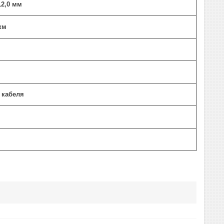
/12,0 мм
/км
 кабеля