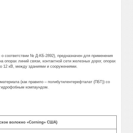
 о соответствии № Д-КБ-2892), предназначен для применения
а опорах линий связи, контактной сети железных дорог, опорах
до 12 кВ, между зданиями и сооружениями.
материала (как правило – полибутилентерефталат (ПБТ)) со
 гидрофобным компаундом.
еское волокно «Corning» США)