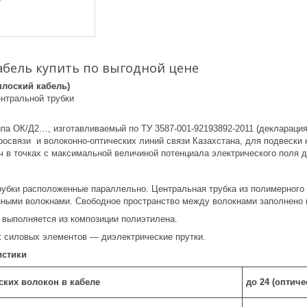
абель купить по выгодной цене
плоский кабель)
ентральной трубки
ипа ОК/Д2…, изготавливаемый по ТУ 3587-001-92193892-2011 (декларация
росвязи и волоконно-оптических линий связи Казахстана, для подвески н
ч в точках с максимальной величиной потенциала электрического поля 
рубки расположенные параллельно. Центральная трубка из полимерного 
ными волокнами. Свободное пространство между волокнами заполнено
 выполняется из композиции полиэтилена.
х силовых элементов — диэлектрические прутки.
истики
ских волокон в кабеле
до 24 (оптич