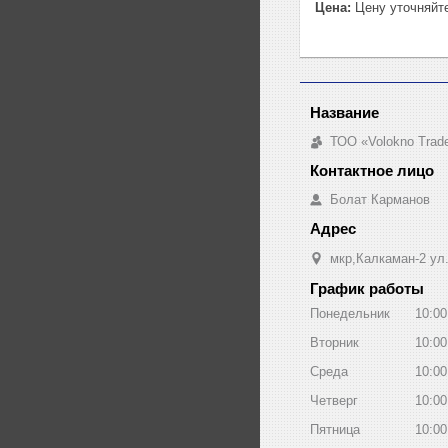
Цена:
Цену уточняйт
ТОО «Volokno Trad
Болат Карманов
мкр,Калкаман-2 ул
График работы
Понедельник
10:00
Вторник
10:00
Среда
10:00
Четверг
10:00
Пятница
10:00