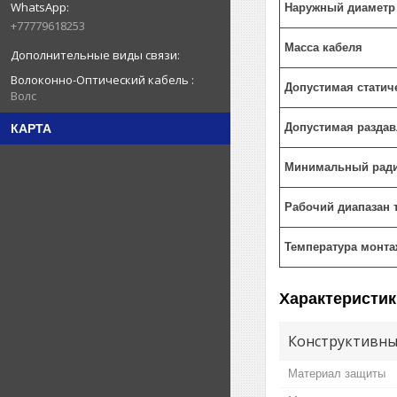
Наружный диаметр
+77779618253
Масса кабеля
Волоконно-Оптический кабель
Допустимая статич
Волс
Допустимая раздав
КАРТА
Минимальный ради
Рабочий диапазан 
Температура монта
Характеристик
Конструктивны
Материал защиты