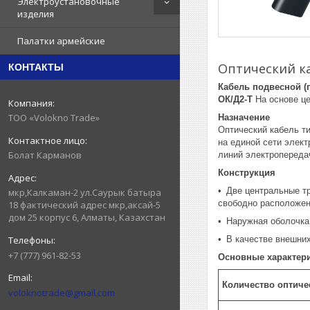
Электроустановочные
изделия
Палатки армейские
Оптический к
КОНТАКТЫ
Кабель подвесной (
ОК/Д2-Т
На основе ц
ТОО «Volokno Trade»
Назначение
Оптический кабель т
на единой сети элект
Болат Карманов
линий электропереда
Конструкция
• Две центральные т
мкр,Калкаман-2 ул.Саурык батыра
свободно расположен
18 фактический адрес мкр,аксай-5
дом 25 корпус 6, Алматы, Казахстан
• Наружная оболочка
• В качестве внешни
+7 (777) 961-82-53
Основные характер
Количество оптиче
voloknotrade@gmail.com