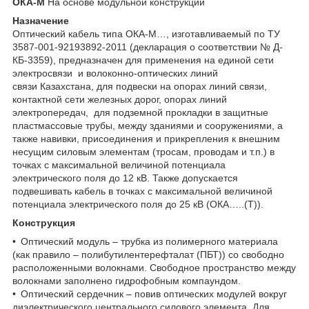
ОКА-М
На основе модульной конструкции
Назначение
Оптический кабель типа ОКА-М…, изготавливаемый по ТУ
3587-001-92193892-2011 (декларация о соответствии № Д-
КБ-3359), предназначен для применения на единой сети
электросвязи и волоконно-оптических линий
связи Казахстана, для подвески на опорах линий связи,
контактной сети железных дорог, опорах линий
электропередач, для подземной прокладки в защитные
пластмассовые трубы, между зданиями и сооружениями, а
также навивки, присоединения и прикрепления к внешним
несущим силовым элементам (тросам, проводам и т.п.) в
точках с максимальной величиной потенциала
электрического поля до 12 кВ. Также допускается
подвешивать кабель в точках с максимальной величиной
потенциала электрического поля до 25 кВ (ОКА…..(Т)).
Конструкция
• Оптический модуль – трубка из полимерного материала
(как правило – полибутилентерефталат (ПБТ)) со свободно
расположенными волокнами. Свободное пространство между
волокнами заполнено гидрофобным компаундом.
• Оптический сердечник – повив оптических модулей вокруг
диэлектрического центрального силового элемента. Для