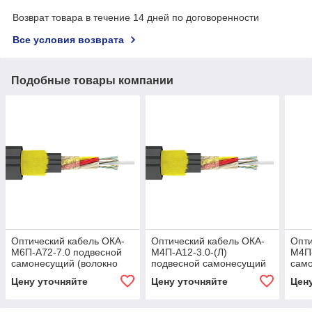
Возврат товара в течение 14 дней по договоренности
Все условия возврата
Подобные товары компании
Оптический кабель ОКА-
Оптический кабель ОКА-
Опти
М6П-А72-7.0 подвесной
М4П-А12-3.0-(Л)
М4П-
самонесущий (волокно
подвесной самонесущий
само
Corning США)
(волокно Corning США)
Corn
Цену уточняйте
Цену уточняйте
Цен