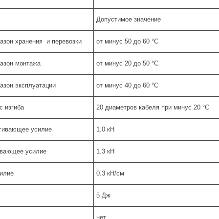
Допустимое значение
азон хранения и перевозки
от минус 50 до 60 °C
азон монтажа
от минус 20 до 50 °C
азон эксплуатации
от минус 40 до 60 °C
 изгиба
20 диаметров кабеля при минус 20 °C
ягивающее усилие
1.0 кН
ивающее усилие
1.3 кН
илие
0.3 кН/см
5 Дж
нет