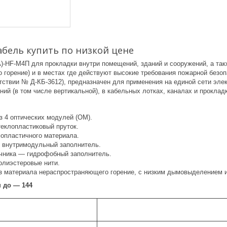
бель купить по низкой цене
)-HF-М4П для прокладки внутри помещений, зданий и сооружений, а так
горение) и в местах где действуют высокие требования пожарной безоп
тствии № Д-КБ-3612), предназначен для применения на единой сети эле
ний (в том числе вертикальной), в кабельных лотках, каналах и прокла
з 4 оптических модулей (ОМ).
еклопластиковый пруток.
опластичного материала.
 внутримодульный заполнитель.
чника ― гидрофобный заполнитель.
олиэстеровые нити.
з материала нераспространяющего горение, с низким дымовыделением и
 до — 144