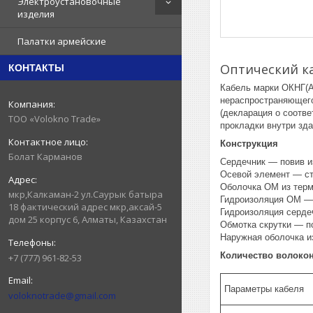
Электроустановочные
изделия
Палатки армейские
Оптический ка
КОНТАКТЫ
Кабель марки ОКНГ(А
нераспространяющего 
(декларация о соотве
ТОО «Volokno Trade»
прокладки внутри зда
Конструкция
Болат Карманов
Сердечник ― повив и
Осевой элемент ― ст
Оболочка ОМ из терм
мкр,Калкаман-2 ул.Саурык батыра
Гидроизоляция ОМ ―
18 фактический адрес мкр,аксай-5
Гидроизоляция серде
дом 25 корпус 6, Алматы, Казахстан
Обмотка скрутки ― п
Наружная оболочка и
Количество волокон
+7 (777) 961-82-53
Параметры кабеля
voloknotrade@gmail.com