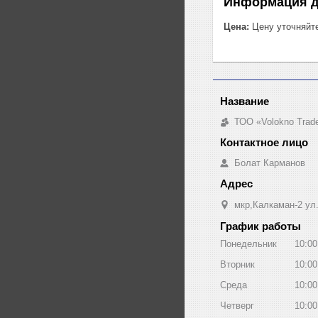
Информация д
Цена:
Цену уточняйт
ТОО «Volokno Trad
Болат Карманов
мкр,Калкаман-2 ул
График работы
Понедельник
10:00
Вторник
10:00
Среда
10:00
Четверг
10:00