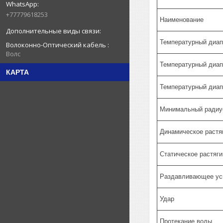
+77779618253
Наименование
Температурный диап
Волоконно-Оптический кабель
Волс
Температурный диап
КАРТА
Температурный диап
Минимальный радиус
Динамическое раст
Статическое растяг
Раздавливающее ус
Удар
Протекание воды