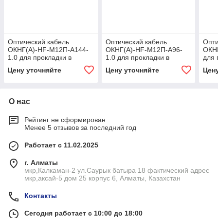
Оптический кабель
Оптический кабель
Опти
ОКНГ(А)-HF-М12П-А144-
ОКНГ(А)-HF-М12П-А96-
ОКН
1.0 для прокладки в
1.0 для прокладки в
для 
зданиях и сооружениях
зданиях и сооружениях
соор
Цену уточняйте
Цену уточняйте
Цен
(волокно Corning США)
(волокно Corning США)
Corn
О нас
Рейтинг не сформирован
Менее 5 отзывов за последний год
Работает с 11.02.2025
г. Алматы
мкр,Калкаман-2 ул.Саурык батыра 18 фактический адрес
мкр,аксай-5 дом 25 корпус 6, Алматы, Казахстан
Контакты
Сегодня работает с 10:00 до 18:00