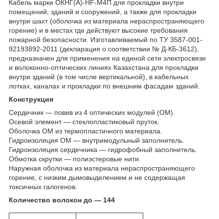
Кабель марки ОКНГ(А)-HF-М4П для прокладки внутри
помещений, зданий и сооружений, а также для прокладки
внутри шахт (оболочка из материала нераспространяющего
горение) и в местах где действуют высокие требования
пожарной безопасности. Изготавливаемый по ТУ 3587-001-
92193892-2011 (декларация о соответствии № Д-КБ-3612),
предназначен для применения на единой сети электросвязи
и волоконно-оптических линиях Казахстана для прокладки
внутри зданий (в том числе вертикальной), в кабельных
лотках, каналах и прокладки по внешним фасадам зданий.
Конструкция
Сердечник ― повив из 4 оптических модулей (ОМ).
Осевой элемент ― стеклопластиковый пруток.
Оболочка ОМ из термопластичного материала.
Гидроизоляция ОМ ― внутримодульный заполнитель.
Гидроизоляция сердечника ― гидрофобный заполнитель.
Обмотка скрутки ― полиэстеровые нити.
Наружная оболочка из материала нераспространяющего
горение, с низким дымовыделением и не содержащая
токсичных галогенов.
Количество волокон до — 144