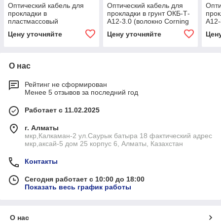
Оптический кабель для
Оптический кабель для
Опти
прокладки в
прокладки в грунт ОКБ-Т-
прок
пластмассовый
А12-3.0 (волокно Corning
А12-
трубопровод ОК-М6П-
США)
США
Цену уточняйте
Цену уточняйте
Цен
А48-3.1 (волокно Corning
США)
О нас
Рейтинг не сформирован
Менее 5 отзывов за последний год
Работает с 11.02.2025
г. Алматы
мкр,Калкаман-2 ул.Саурык батыра 18 фактический адрес
мкр,аксай-5 дом 25 корпус 6, Алматы, Казахстан
Контакты
Сегодня работает с 10:00 до 18:00
Показать весь график работы
О нас