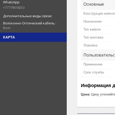
Основные
+77779618253
Конструкция кабеля
Назначение
Волоконно-Оптический кабель
Волс
Тип кабеля
КАРТА
Тип монтажа
Упаковка
Пользовательс
Применение
Срок службы
Информация д
Цена:
Цену уточняйт