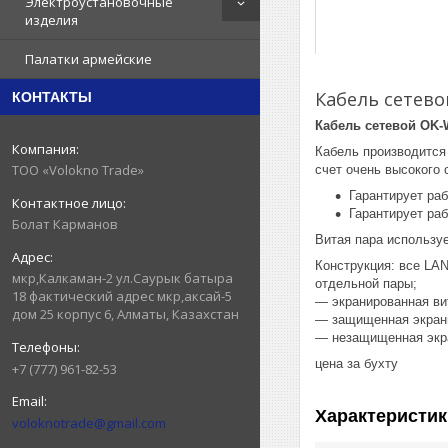
Электроустановочные
изделия
Палатки армейские
Кабель сетево
КОНТАКТЫ
Кабель сетевой OK-
Кабель производится
ТОО «Volokno Trade»
счет очень высокого
Гарантирует ра
Гарантирует ра
Болат Карманов
Витая пара используе
Конструкция: все LA
мкр,Калкаман-2 ул.Саурык батыра
отдельной пары;
18 фактический адрес мкр,аксай-5
— экранированная ви
дом 25 корпус 6, Алматы, Казахстан
— защищенная экрани
— незащищенная экра
цена за бухту
+7 (777) 961-82-53
Характеристик
voloknotrade@gmail.com