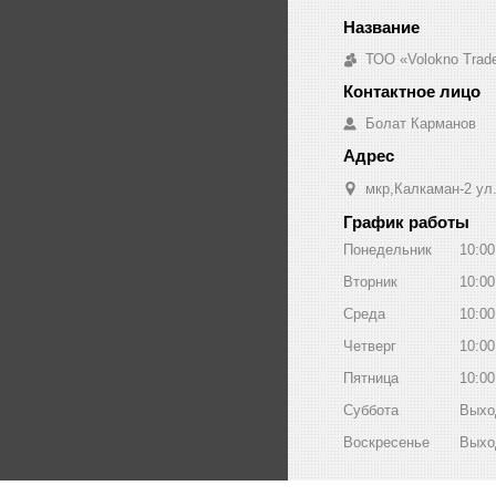
ТОО «Volokno Trad
Болат Карманов
мкр,Калкаман-2 ул
График работы
Понедельник
10:00
Вторник
10:00
Среда
10:00
Четверг
10:00
Пятница
10:00
Суббота
Выхо
Воскресенье
Выхо