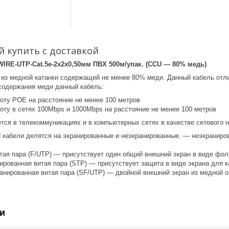
й купить с доставкой
WIRE-UTP-Cat.5e-2х2х0,50мм ПВХ 500м/упак. (CCU — 80% медь)
 из медной катанки содержащей не менее 80% меди. Данный кабель отли
 содержания меди данный кабель:
боту POE на расстояние не менее 100 метров
боту в сетях 100Mbps и 1000Mbps на расстояние не менее 100 метров
тся в телекоммуникациях и в компьютерных сетях в качестве сетевого н
N кабели делятся на экранированные и неэкранированные. — неэкраниров
тая пара (F/UTP) — присутствует один общий внешний экран в виде фол
рованная витая пара (STP) — присутствует защита в виде экрана для к
нированная витая пара (SF/UTP) — двойной внешний экран из медной оп
и