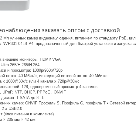
еонаблюдения заказать оптом с доставкой
 2 Мп уличных камер видеонаблюдения, питанием по стандарту PoE, цил
ра NVR301-04LB-P4, предназначенный для быстрой установки и запуска 
а внешние мониторы: HDMI/ VGA
Ultra 265/H.265/H.264
иси и просмотра: 1080p/960p/720p
й поток: 40 Мбит/с, исходящий сетевой поток: 40 Мбит/с
а x 1080@30к/с или 4 канала x 720p@30к/с
зователей: 128, одновременный просмотр 4 каналов
, UPnP, NTP, DHCP, PPPoE , ONVIF
дисков: 1 SATA до 8 Tb
онних камер: ONVIF Профиль S, Профиль G, профиль T • Сетевой интер
 2 x USB2.0
т (блок питания в комплекте)
м × 205 мм × 42 мм