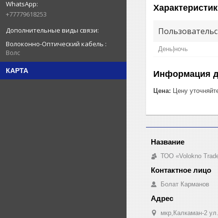
Характеристик
+77779618253
Пользовательс
Волоконно-Оптический кабель
День|ночь
Волс
КАРТА
Информация д
Цена:
Цену уточняйт
ТОО «Volokno Trad
Болат Карманов
мкр,Калкаман-2 ул