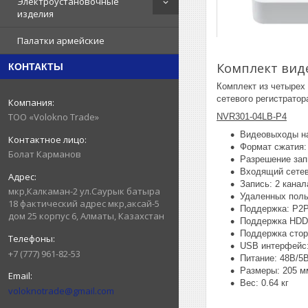
Электроустановочные
изделия
Палатки армейские
Комплект вид
КОНТАКТЫ
Комплект из четырех
сетевого регистрато
ТОО «Volokno Trade»
NVR301-04LB-P4
Видеовыходы н
Формат сжатия: 
Болат Карманов
Разрешение зап
Входящий сетево
Запись: 2 канал
мкр,Калкаман-2 ул.Саурык батыра
Удаленных поль
18 фактический адрес мкр,аксай-5
Поддержка: P2P
дом 25 корпус 6, Алматы, Казахстан
Поддержка HDD 
Поддержка стор
USB интерфейс:
+7 (777) 961-82-53
Питание: 48В/5В
Размеры: 205 м
Вес: 0.64 кг
voloknotrade@gmail.com