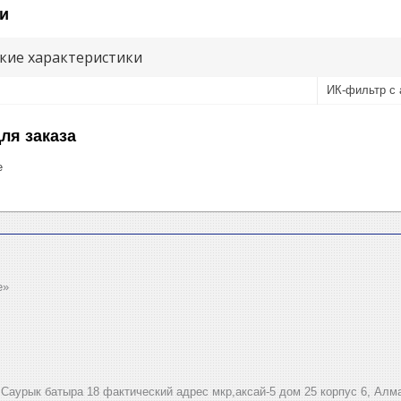
и
кие характеристики
ИК-фильтр с 
ля заказа
е
e»
.Саурык батыра 18 фактический адрес мкр,аксай-5 дом 25 корпус 6, Алм