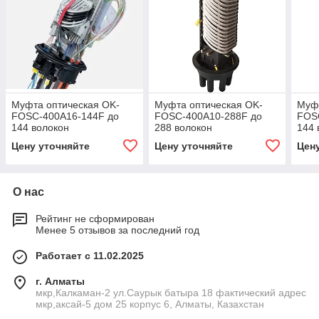
Муфта оптическая OK-
Муфта оптическая OK-
Муфт
FOSC-400A16-144F до
FOSC-400A10-288F до
FOS
144 волокон
288 волокон
144 
Цену уточняйте
Цену уточняйте
Цен
О нас
Рейтинг не сформирован
Менее 5 отзывов за последний год
Работает с 11.02.2025
г. Алматы
мкр,Калкаман-2 ул.Саурык батыра 18 фактический адрес
мкр,аксай-5 дом 25 корпус 6, Алматы, Казахстан