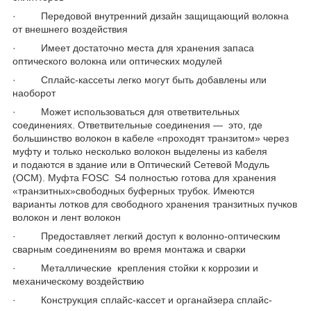
·
Передовой внутренний дизайн защищающий волокна
от внешнего воздействия
·
Имеет достаточно места для хранения запаса
оптического волокна или оптических модулей
·
Сплайс-кассеты легко могут быть добавлены или
наоборот
·
Может использоваться для ответвительных
соединениях.
Ответвительные соединения — это, где
большинство волокон в кабеле «проходят транзитом» через
муфту и только несколько волокон выделены из кабеля
и подаются в здание или в Оптический Сетевой Модуль
(ОСМ). Муфта FOSC
S
4 полностью готова для хранения
«транзитных»свободных буферных трубок. Имеются
варианты лотков для свободного хранения транзитных пучков
волокон и лент волокон
·
Предоставляет легкий доступ к волонно-оптическим
сварным соединениям во время монтажа и сварки
·
Металлические крепления стойки к коррозии и
механическому воздействию
·
Конструкция сплайс-кассет и органайзера сплайс-