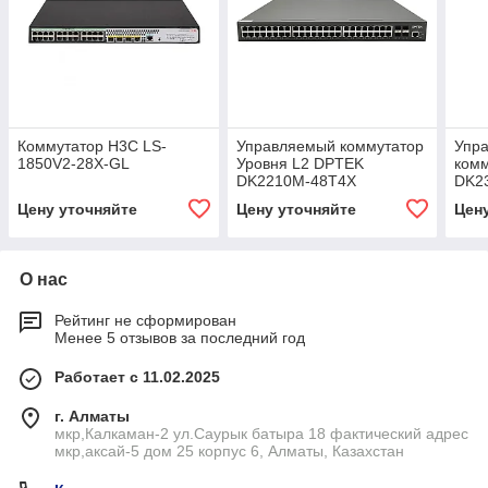
Коммутатор H3C LS-
Управляемый коммутатор
Упра
1850V2-28X-GL
Уровня L2 DPTEK
комм
DK2210M-48T4X
DK2
Цену уточняйте
Цену уточняйте
Цен
О нас
Рейтинг не сформирован
Менее 5 отзывов за последний год
Работает с 11.02.2025
г. Алматы
мкр,Калкаман-2 ул.Саурык батыра 18 фактический адрес
мкр,аксай-5 дом 25 корпус 6, Алматы, Казахстан