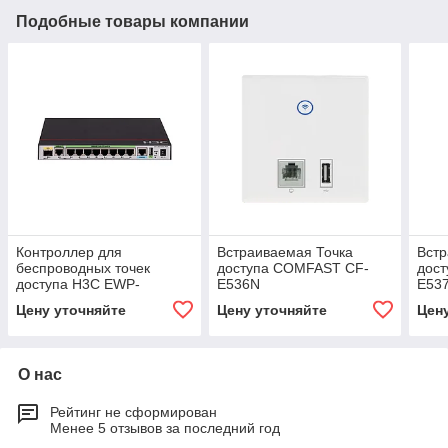
Подобные товары компании
Контроллер для
Встраиваемая Точка
Встр
беспроводных точек
доступа COMFAST CF-
дос
доступа H3C EWP-
E536N
E53
WSG1808X-PWR
Цену уточняйте
Цену уточняйте
Цен
О нас
Рейтинг не сформирован
Менее 5 отзывов за последний год