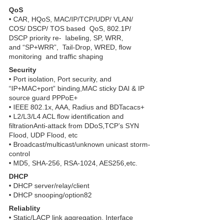
QoS
• CAR, HQoS, MAC/IP/TCP/UDP/ VLAN/
COS/ DSCP/ TOS based QoS, 802.1P/
DSCP priority re- labeling, SP, WRR,
and “SP+WRR”, Tail-Drop, WRED, ﬂow
monitoring and trafﬁc shaping
Security
• Port isolation, Port security, and
“IP+MAC+port” binding,MAC sticky DAI & IP
source guard PPPoE+
• IEEE 802.1x, AAA, Radius and BDTacacs+
• L2/L3/L4 ACL ﬂow identiﬁcation and
ﬁltrationAnti-attack from DDoS,TCP’s SYN
Flood, UDP Flood, etc
• Broadcast/multicast/unknown unicast storm-
control
• MD5, SHA-256, RSA-1024, AES256,etc.
DHCP
• DHCP server/relay/client
• DHCP snooping/option82
Reliablity
• Static/LACP link aggregation, Interface