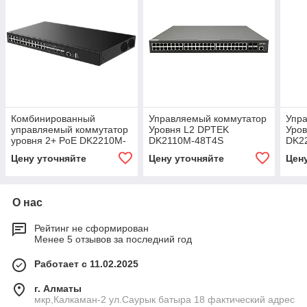
Комбинированный
Управляемый коммутатор
Упр
управляемый коммутатор
Уровня L2 DPTEK
Уро
уровня 2+ PoE DK2210M-
DK2110M-48T4S
DK2
16TP8GC4X
Цену уточняйте
Цену уточняйте
Цен
О нас
Рейтинг не сформирован
Менее 5 отзывов за последний год
Работает с 11.02.2025
г. Алматы
мкр,Калкаман-2 ул.Саурык батыра 18 фактический адрес