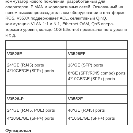
коммутатор нового поколения, разработанный для
операторов IP MAN и корпоративных сетей. Основанный на
новом высокопроизводительном оборудовании и платформе
ROS, V35XX поддерживает ACL, селективный QinQ,
коммутацию VLAN 1:1 и N:1, Ethernet OAM, QoS опера-
торского уровня, кольцо 10G Ethernet промышленного уровня
и т. д.
V3528E
V3528EF
24*GE (RJ45) ports
16*GE (SFP) ports
4*10GE/GE (SFP+) ports
8*GE (SFP/RJ45 combo) ports
4*10GE/GE (SFP+) ports
V3528-P
V3552E
24*GE (RJ45, POE) ports
48*GE (RJ45) ports
4*10GE/GE (SFP+) ports
4*10GE/GE (SFP+) ports
Функционал