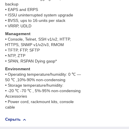
backup
• EAPS and ERPS
• ISSU uninterrupted system upgrade
• BVSS, ups to 16-units per stack
• VRRP, UDLD
Management
• Console, Telnet, SSH v1/v2, HTTP,
HTTPS, SNMP v1/v2/v3, RMOM
• TFTP, FTP, SFTP
• NTP, ZTP
• SPAN, RSPAN Dying gasp*
Environment
• Operating temperature/humidity: 0 ℃ —
50 ℃ ,10%-90% non-condensing
• Storage temperature/humidity:
• -20 ℃ -70 ℃ , 5%-95% non-condensing
Accessories
• Power cord, rackmount kits, console
cable
Скрыть