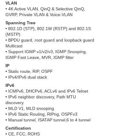
VLAN
• 4K Active VLAN, QinQ & Selective QinQ,
GVRP, Private VLAN & Voice-VLAN
Spanning Tree
• 802.1D (STP), 802.1W (RSTP) and 802.1S
(MSTP)
• BPDU guard, root guard and loopback guard
Multicast
• Support IGMP v1/v2/v3, IGMP Snooping,
IGMP Fast Leave, MVR, IGMP ﬁlter
IP
• Static route, RIP, OSPF
• IPv4/IPv6 dual stack
IPv6
• ICMPv6, DHCPv6, ACLv6 and IPv6 Telnet
• IPv6 neighbor discovery, Path MTU
discovery
• MLD V1, MLD snooping
• IPv6 Static Routing, RIPng, OSPFv3
• Manual tunnel, ISATAP tunnel,6 to 4 tunnel
Certification
• CE, FCC, ROHS