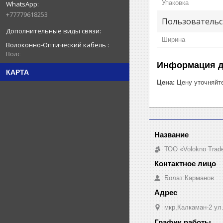
Упаковка
+77779618253
Пользовательс
Ширина
Волоконно-Оптический кабель
Волс
Информация д
КАРТА
Цена:
Цену уточняйт
ТОО «Volokno Trad
Болат Карманов
мкр,Калкаман-2 ул
График работы