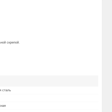
ной скрепой.
 сталь
жная