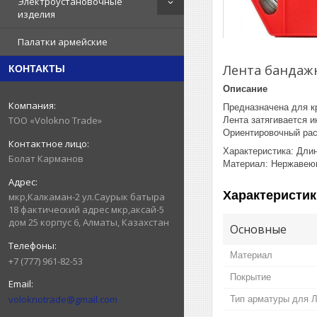
Электроустановочные
изделия
Палатки армейские
Лента бандаж
КОНТАКТЫ
Описание
Предназначена для к
ТОО «Volokno Trade»
Лента затягивается 
Ориентировочный рас
Характеристика: Дли
Болат Карманов
Материал: Нержавею
Характеристик
мкр,Калкаман-2 ул.Саурык батыра
18 фактический адрес мкр,аксай-5
дом 25 корпус 6, Алматы, Казахстан
Основные
Материал
+7 (777) 961-82-53
Покрытие
voloknotrade@gmail.com
Тип арматуры для 