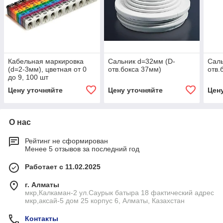
Кабельная маркировка
Сальник d=32мм (D-
Саль
(d=2-3мм), цветная от 0
отв.бокса 37мм)
отв.
до 9, 100 шт
Цену уточняйте
Цену уточняйте
Цен
О нас
Рейтинг не сформирован
Менее 5 отзывов за последний год
Работает с 11.02.2025
г. Алматы
мкр,Калкаман-2 ул.Саурык батыра 18 фактический адрес
мкр,аксай-5 дом 25 корпус 6, Алматы, Казахстан
Контакты